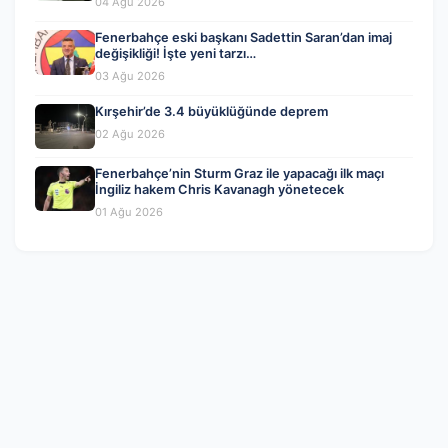
04 Ağu 2026
Fenerbahçe eski başkanı Sadettin Saran’dan imaj
değişikliği! İşte yeni tarzı…
03 Ağu 2026
Kırşehir’de 3.4 büyüklüğünde deprem
02 Ağu 2026
Fenerbahçe’nin Sturm Graz ile yapacağı ilk maçı
İngiliz hakem Chris Kavanagh yönetecek
01 Ağu 2026