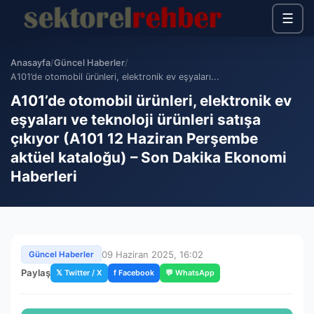
☰
Anasayfa
/
Güncel Haberler
/
A101’de otomobil ürünleri, elektronik ev eşyaları...
A101’de otomobil ürünleri, elektronik ev
eşyaları ve teknoloji ürünleri satışa
çıkıyor (A101 12 Haziran Perşembe
aktüel kataloğu) – Son Dakika Ekonomi
Haberleri
09 Haziran 2025, 16:02
Güncel Haberler
Paylaş
𝕏 Twitter / X
f Facebook
💬 WhatsApp