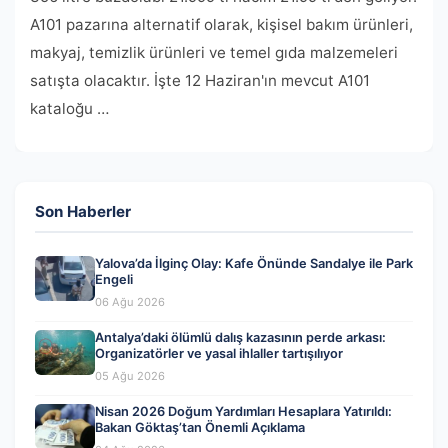
A101 pazarına alternatif olarak, kişisel bakım ürünleri,
makyaj, temizlik ürünleri ve temel gıda malzemeleri
satışta olacaktır. İşte 12 Haziran'ın mevcut A101
kataloğu …
Son Haberler
Yalova’da İlginç Olay: Kafe Önünde Sandalye ile Park
Engeli
06 Ağu 2026
Antalya’daki ölümlü dalış kazasının perde arkası:
Organizatörler ve yasal ihlaller tartışılıyor
05 Ağu 2026
Nisan 2026 Doğum Yardımları Hesaplara Yatırıldı:
Bakan Göktaş’tan Önemli Açıklama