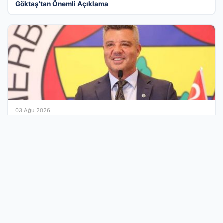
Göktaş’tan Önemli Açıklama
03 Ağu 2026
Fenerbahçe eski başkanı Sadettin Saran’dan imaj
değişikliği! İşte yeni tarzı…
Türkiye’nin İş Dünyasını Birleştiren Güçlü
Altyapı
İş dünyasının tüm dinamiklerini dijital bir çatı altında toplayan