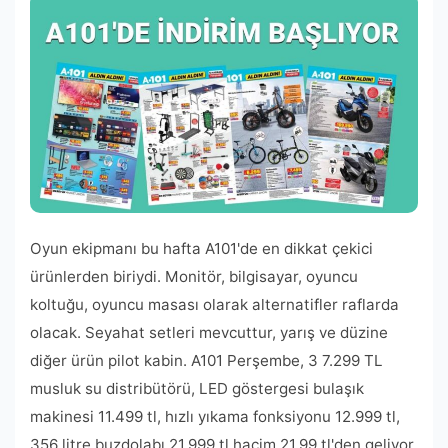
Oyun ekipmanı bu hafta A101'de en dikkat çekici
ürünlerden biriydi. Monitör, bilgisayar, oyuncu
koltuğu, oyuncu masası olarak alternatifler raflarda
olacak. Seyahat setleri mevcuttur, yarış ve düzine
diğer ürün pilot kabin. A101 Perşembe, 3 7.299 TL
musluk su distribütörü, LED göstergesi bulaşık
makinesi 11.499 tl, hızlı yıkama fonksiyonu 12.999 tl,
356 litre buzdolabı 21.999 tl hacim 21.99 tl'den geliyor.