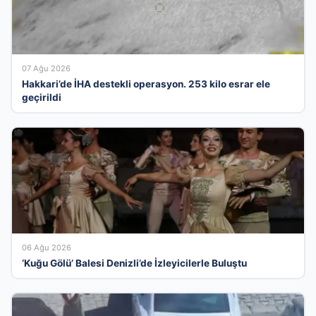
07 Ağu 2026
Hakkari’de İHA destekli operasyon. 253 kilo esrar ele
geçirildi
06 Ağu 2026
‘Kuğu Gölü’ Balesi Denizli’de İzleyicilerle Buluştu