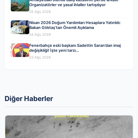
Organizatörler ve yasal ihlaller tartışılıyor
05 Ağu 2026
Nisan 2026 Doğum Yardımları Hesaplara Yatırıldı:
Bakan Göktaş’tan Önemli Açıklama
04 Ağu 2026
Fenerbahçe eski başkanı Sadettin Saran’dan imaj
değişikliği! İşte yeni tarzı…
03 Ağu 2026
Diğer Haberler