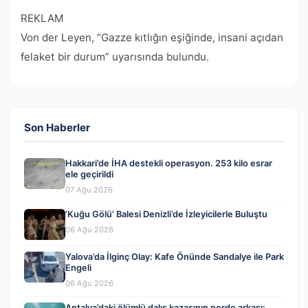
REKLAM
Von der Leyen, “Gazze kıtlığın eşiğinde, insani açıdan
felaket bir durum” uyarısında bulundu.
Son Haberler
Hakkari’de İHA destekli operasyon. 253 kilo esrar
ele geçirildi
07 Ağu 2026
‘Kuğu Gölü’ Balesi Denizli’de İzleyicilerle Buluştu
06 Ağu 2026
Yalova’da İlginç Olay: Kafe Önünde Sandalye ile Park
Engeli
06 Ağu 2026
Antalya’daki ölümlü dalış kazasının perde arkası: