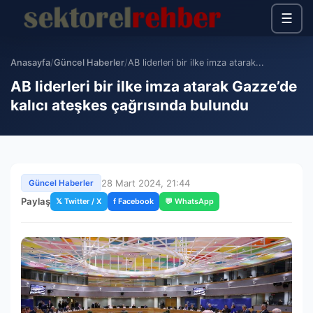
☰
Anasayfa
/
Güncel Haberler
/
AB liderleri bir ilke imza atarak...
AB liderleri bir ilke imza atarak Gazze’de
kalıcı ateşkes çağrısında bulundu
28 Mart 2024, 21:44
Güncel Haberler
Paylaş
𝕏 Twitter / X
f Facebook
💬 WhatsApp