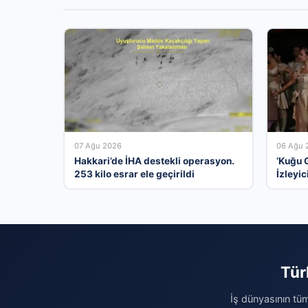
07 Ağu 2026
06 Ağu 
Hakkari’de İHA destekli operasyon.
‘Kuğu G
253 kilo esrar ele geçirildi
İzleyic
Tür
İş dünyasının tüm