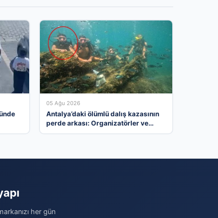
05 Ağu 2026
nünde
Antalya’daki ölümlü dalış kazasının
perde arkası: Organizatörler ve
yasal ihlaller tartışılıyor
yapı
 markanızı her gün