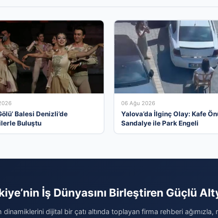
2026
06 Ağu 2026
ölü’ Balesi Denizli’de
Yalova’da İlginç Olay: Kafe Ö
ilerle Buluştu
Sandalye ile Park Engeli
kiye’nin İş Dünyasını Birleştiren Güçlü Alt
 dinamiklerini dijital bir çatı altında toplayan firma rehberi ağımızla,