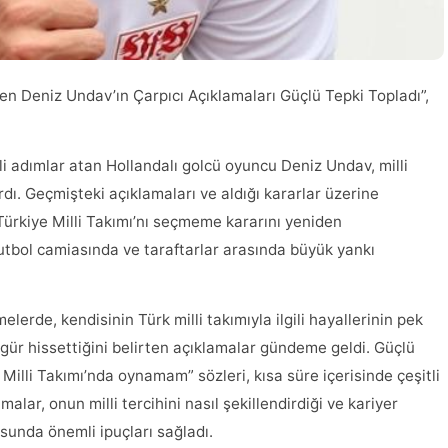
dilen Deniz Undav’ın Çarpıcı Açıklamaları Güçlü Tepki Topladı”,
i adımlar atan Hollandalı golcü oyuncu Deniz Undav, milli
ı. Geçmişteki açıklamaları ve aldığı kararlar üzerine
Türkiye Milli Takımı’nı seçmeme kararını yeniden
 futbol camiasında ve taraftarlar arasında büyük yankı
lerde, kendisinin Türk milli takımıyla ilgili hayallerinin pek
gür hissettiğini belirten açıklamalar gündeme geldi. Güçlü
Milli Takımı’nda oynamam” sözleri, kısa süre içerisinde çeşitli
alar, onun milli tercihini nasıl şekillendirdiği ve kariyer
usunda önemli ipuçları sağladı.