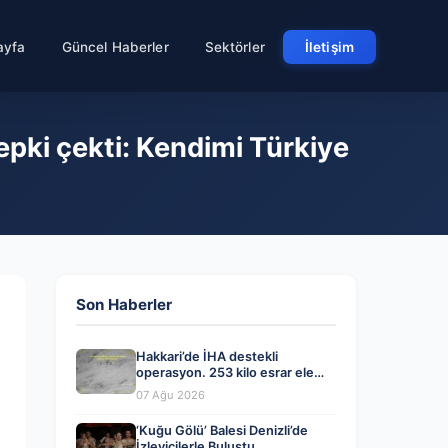
ayfa
Güncel Haberler
Sektörler
İletişim
epki çekti: Kendimi Türkiye
Son Haberler
Hakkari’de İHA destekli
operasyon. 253 kilo esrar ele
geçirildi
07 Ağu 2026
‘Kuğu Gölü’ Balesi Denizli’de
İzleyicilerle Buluştu