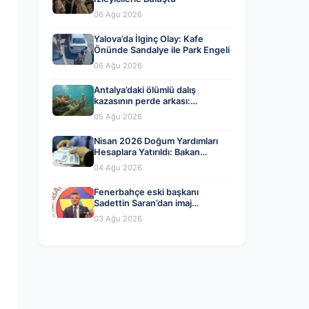
06 Ağu 2026
Yalova’da İlginç Olay: Kafe
Önünde Sandalye ile Park Engeli
06 Ağu 2026
Antalya’daki ölümlü dalış
kazasının perde arkası:
Organizatörler ve yasal ihlaller
05 Ağu 2026
tartışılıyor
Nisan 2026 Doğum Yardımları
Hesaplara Yatırıldı: Bakan
Göktaş’tan Önemli Açıklama
04 Ağu 2026
Fenerbahçe eski başkanı
Sadettin Saran’dan imaj
değişikliği! İşte yeni tarzı…
03 Ağu 2026