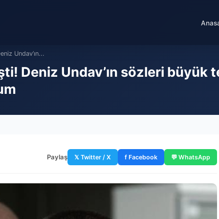
Anas
eniz Undav’ın...
şti! Deniz Undav’ın sözleri büyük t
rum
Paylaş
𝕏 Twitter / X
f Facebook
💬 WhatsApp