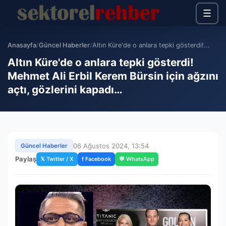
☰
Anasayfa
/
Güncel Haberler
/
Altın Küre'de o anlara tepki gösterdi!...
Altın Küre'de o anlara tepki gösterdi!
Mehmet Ali Erbil Kerem Bürsin için ağzını
açtı, gözlerini kapadı…
06 Ağustos 2024, 13:54
Güncel Haberler
Paylaş
𝕏 Twitter / X
f Facebook
💬 WhatsApp