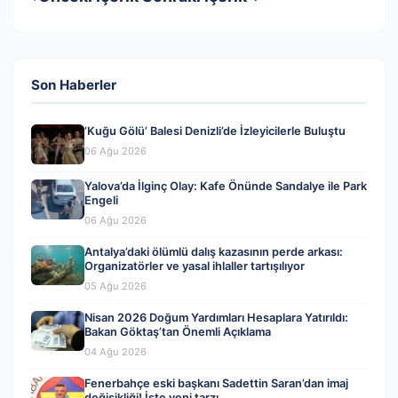
Son Haberler
‘Kuğu Gölü’ Balesi Denizli’de İzleyicilerle Buluştu
06 Ağu 2026
Yalova’da İlginç Olay: Kafe Önünde Sandalye ile Park
Engeli
06 Ağu 2026
Antalya’daki ölümlü dalış kazasının perde arkası:
Organizatörler ve yasal ihlaller tartışılıyor
05 Ağu 2026
Nisan 2026 Doğum Yardımları Hesaplara Yatırıldı:
Bakan Göktaş’tan Önemli Açıklama
04 Ağu 2026
Fenerbahçe eski başkanı Sadettin Saran’dan imaj
değişikliği! İşte yeni tarzı…