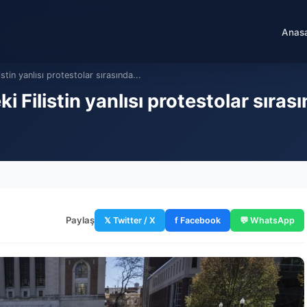
Anas
stin yanlısı protestolar sırasında...
i Filistin yanlısı protestolar sıra
Paylaş
𝕏 Twitter / X
f Facebook
💬 WhatsApp