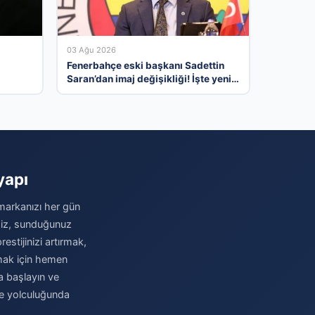
03 Ağu 2026
ı
Fenerbahçe eski başkanı Sadettin
Saran’dan imaj değişikliği! İşte yeni
tarzı…
yapı
 markanızı her gün
imiz, sunduğunuz
stijinizi artırmak,
amak için hemen
ya başlayın ve
me yolculuğunda