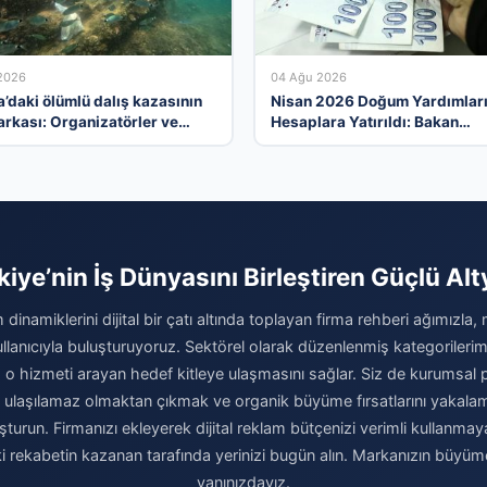
2026
04 Ağu 2026
a’daki ölümlü dalış kazasının
Nisan 2026 Doğum Yardımlar
arkası: Organizatörler ve
Hesaplara Yatırıldı: Bakan
hlaller tartışılıyor
Göktaş’tan Önemli Açıklama
kiye’nin İş Dünyasını Birleştiren Güçlü Alt
 dinamiklerini dijital bir çatı altında toplayan firma rehberi ağımızla,
kullanıcıyla buluşturuyoruz. Sektörel olarak düzenlenmiş kategoriler
 o hizmeti arayan hedef kitleye ulaşmasını sağlar. Siz de kurumsal pre
a ulaşılamaz olmaktan çıkmak ve organik büyüme fırsatlarını yakal
luşturun. Firmanızı ekleyerek dijital reklam bütçenizi verimli kullanma
 rekabetin kazanan tarafında yerinizi bugün alın. Markanızın büyü
yanınızdayız.