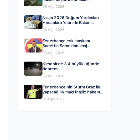
Organizatörler ve yasal ihlaller
05 Ağu 2026
tartışılıyor
Nisan 2026 Doğum Yardımları
Hesaplara Yatırıldı: Bakan
Göktaş’tan Önemli Açıklama
04 Ağu 2026
Fenerbahçe eski başkanı
Sadettin Saran’dan imaj
değişikliği! İşte yeni tarzı…
03 Ağu 2026
Kırşehir’de 3.4 büyüklüğünde
deprem
02 Ağu 2026
Fenerbahçe’nin Sturm Graz ile
yapacağı ilk maçı İngiliz hakem
Chris Kavanagh yönetecek
01 Ağu 2026