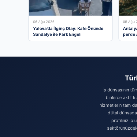
06 Ağu 2026
05 Ağu 
Yalova’da İlginç Olay: Kafe Önünde
Antaly
Sandalye ile Park Engeli
perde 
yasal i
Tür
İş dünyasının tüm
binlerce aktif 
hizmetlerin tam da
dijital dünyad
profilinizi o
sektörünüzdeki