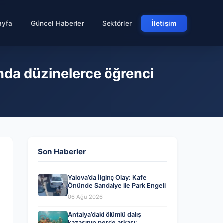
ayfa
Güncel Haberler
Sektörler
İletişim
sında düzinelerce öğrenci
Son Haberler
Yalova’da İlginç Olay: Kafe
Önünde Sandalye ile Park Engeli
06 Ağu 2026
Antalya’daki ölümlü dalış
kazasının perde arkası: