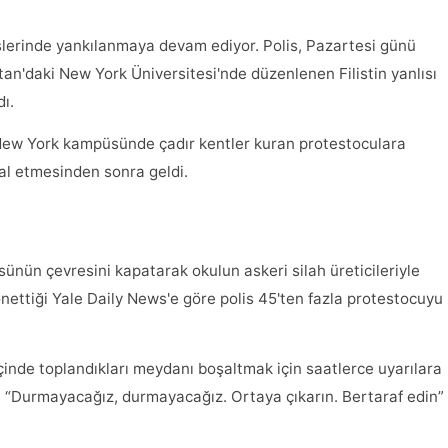
lerinde yankılanmaya devam ediyor. Polis, Pazartesi günü
an'daki New York Üniversitesi'nde düzenlenen Filistin yanlısı
dı.
 New York kampüsünde çadır kentler kuran protestoculara
tal etmesinden sonra geldi.
nün çevresini kapatarak okulun askeri silah üreticileriyle
önettiği Yale Daily News'e göre polis 45'ten fazla protestocuyu
çinde toplandıkları meydanı boşaltmak için saatlerce uyarılara
r, “Durmayacağız, durmayacağız. Ortaya çıkarın. Bertaraf edin”