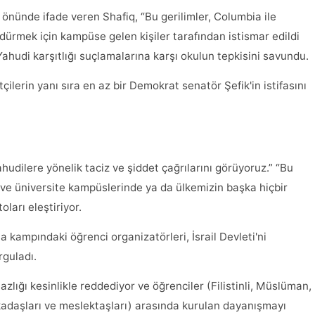
önünde ifade veren Shafiq, “Bu gerilimler, Columbia ile
ürmek için kampüse gelen kişiler tarafından istismar edildi
ahudi karşıtlığı suçlamalarına karşı okulun tepkisini savundu.
ilerin yanı sıra en az bir Demokrat senatör Şefik'in istifasını
udilere yönelik taciz ve şiddet çağrılarını görüyoruz.” “Bu
 ve üniversite kampüslerinde ya da ülkemizin başka hiçbir
oları eleştiriyor.
 kampındaki öğrenci organizatörleri, İsrail Devleti'ni
rguladı.
azlığı kesinlikle reddediyor ve öğrenciler (Filistinli, Müslüman,
 arkadaşları ve meslektaşları) arasında kurulan dayanışmayı