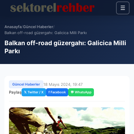
☰
Anasayfa
/
Güncel Haberler
/
Balkan off-road güzergahı: Galicica Milli Parkı
Balkan off-road güzergahı: Galicica Milli
Parkı
18 Mayıs 2024, 19:47
Güncel Haberler
Paylaş
𝕏 Twitter / X
f Facebook
💬 WhatsApp