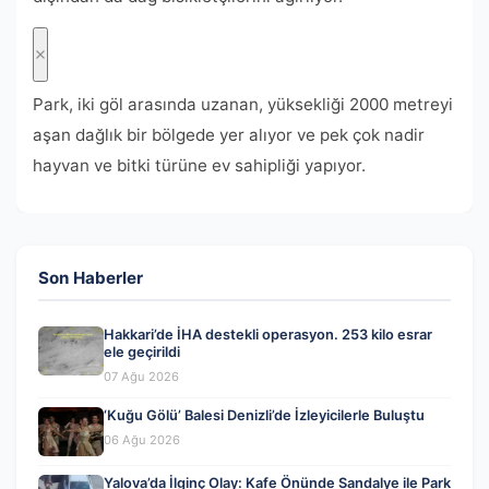
Park, iki göl arasında uzanan, yüksekliği 2000 metreyi
aşan dağlık bir bölgede yer alıyor ve pek çok nadir
hayvan ve bitki türüne ev sahipliği yapıyor.
Son Haberler
Hakkari’de İHA destekli operasyon. 253 kilo esrar
ele geçirildi
07 Ağu 2026
‘Kuğu Gölü’ Balesi Denizli’de İzleyicilerle Buluştu
06 Ağu 2026
Yalova’da İlginç Olay: Kafe Önünde Sandalye ile Park