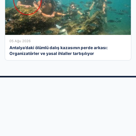
05 Ağu 2026
Antalya’daki ölümlü dalış kazasının perde arkası:
Organizatörler ve yasal ihlaller tartışılıyor
Türkiye’nin İş Dünyasını Birleştiren Güçlü
Altyapı
İş dünyasının tüm dinamiklerini dijital bir çatı altında toplayan
firma rehberi ağımızla, markanızı her gün binlerce aktif
kullanıcıyla buluşturuyoruz. Sektörel olarak düzenlenmiş
kategorilerimiz, sunduğunuz hizmetlerin tam da o hizmeti