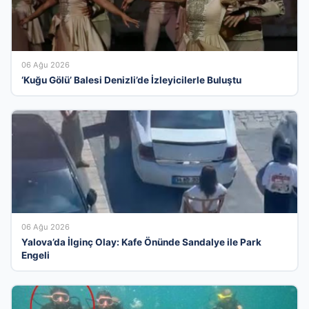
06 Ağu 2026
‘Kuğu Gölü’ Balesi Denizli’de İzleyicilerle Buluştu
06 Ağu 2026
Yalova’da İlginç Olay: Kafe Önünde Sandalye ile Park
Engeli