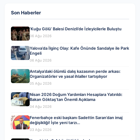
Son Haberler
‘Kuğu Gölü’ Balesi Denizli’de İzleyicilerle Buluştu
06 Ağu 2026
Yalova’da İlginç Olay: Kafe Önünde Sandalye ile Park
Engeli
06 Ağu 2026
Antalya’daki ölümlü dalış kazasının perde arkası:
Organizatörler ve yasal ihlaller tartışılıyor
05 Ağu 2026
Nisan 2026 Doğum Yardımları Hesaplara Yatırıldı:
Bakan Göktaş’tan Önemli Açıklama
04 Ağu 2026
Fenerbahçe eski başkanı Sadettin Saran’dan imaj
değişikliği! İşte yeni tarzı…
03 Ağu 2026