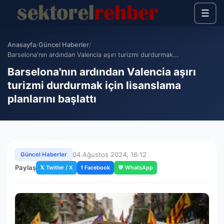
☰
Anasayfa
/
Güncel Haberler
/
Barselona'nın ardından Valencia aşırı turizmi durdurmak...
Barselona'nın ardından Valencia aşırı
turizmi durdurmak için lisanslama
planlarını başlattı
04 Ağustos 2024, 16:12
Güncel Haberler
Paylaş
𝕏 Twitter / X
f Facebook
💬 WhatsApp