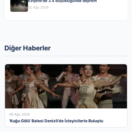
Kırşehir’de 3.4 büyüklüğünde deprem
02 Ağu 2026
Diğer Haberler
06 Ağu 2026
‘Kuğu Gölü’ Balesi Denizli’de İzleyicilerle Buluştu