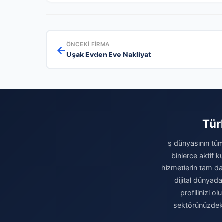
ÖNCEKI FIRMA
←
Uşak Evden Eve Nakliyat
Tür
İş dünyasının tüm
binlerce aktif 
hizmetlerin tam da
dijital dünyad
profilinizi o
sektörünüzdeki