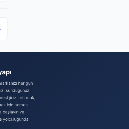
→
yapı
 markanızı her gün
imiz, sunduğunuz
stijinizi artırmak,
amak için hemen
ya başlayın ve
me yolculuğunda