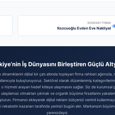
SONRAKI FIRMA
Kozcuoğlu Evden Eve Nakliyat
kiye’nin İş Dünyasını Birleştiren Güçlü Alt
 dinamiklerini dijital bir çatı altında toplayan firma rehberi ağımızla,
kullanıcıyla buluşturuyoruz. Sektörel olarak düzenlenmiş kategoriler
 o hizmeti arayan hedef kitleye ulaşmasını sağlar. Siz de kurumsal pre
a ulaşılamaz olmaktan çıkmak ve organik büyüme fırsatlarını yakal
luşturun. Firmanızı ekleyerek dijital reklam bütçenizi verimli kullanma
 rekabetin kazanan tarafında yerinizi bugün alın. Markanızın büyü
yanınızdayız.