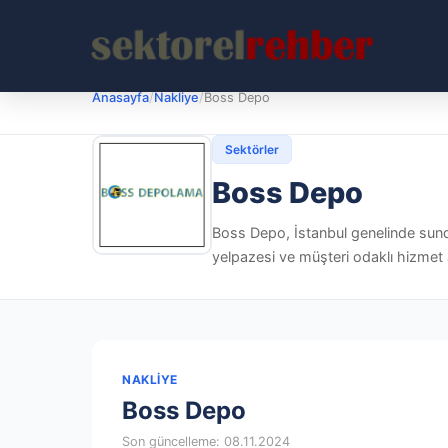
Anasayfa
/
Nakliye
/
Boss Depo
Sektörler
Boss Depo
Boss Depo, İstanbul genelinde sund
yelpazesi ve müşteri odaklı hizmet 
NAKLIYE
Boss Depo
Son güncelleme: 08.11.2024