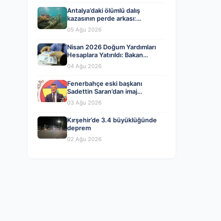
Antalya’daki ölümlü dalış
kazasının perde arkası:
Organizatörler ve yasal ihlaller
05 Ağu 2026
tartışılıyor
Nisan 2026 Doğum Yardımları
Hesaplara Yatırıldı: Bakan
Göktaş’tan Önemli Açıklama
04 Ağu 2026
Fenerbahçe eski başkanı
Sadettin Saran’dan imaj
değişikliği! İşte yeni tarzı…
03 Ağu 2026
Kırşehir’de 3.4 büyüklüğünde
deprem
02 Ağu 2026