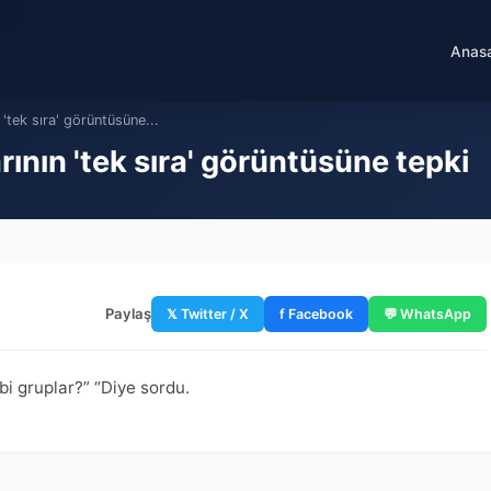
Anas
'tek sıra' görüntüsüne...
ının 'tek sıra' görüntüsüne tepki
Paylaş
𝕏 Twitter / X
f Facebook
💬 WhatsApp
bi gruplar?” “Diye sordu.