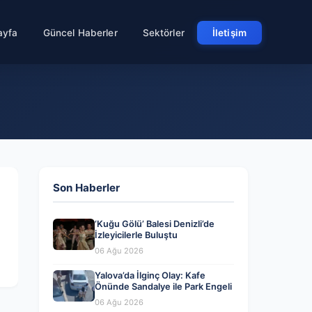
ayfa
Güncel Haberler
Sektörler
İletişim
Son Haberler
‘Kuğu Gölü’ Balesi Denizli’de
İzleyicilerle Buluştu
06 Ağu 2026
Yalova’da İlginç Olay: Kafe
Önünde Sandalye ile Park Engeli
06 Ağu 2026