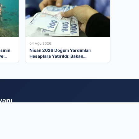
04 Ağu 2026
sının
Nisan 2026 Doğum Yardımları
ve
Hesaplara Yatırıldı: Bakan
Göktaş’tan Önemli Açıklama
yapı
 markanızı her gün
imiz, sunduğunuz
stijinizi artırmak,
amak için hemen