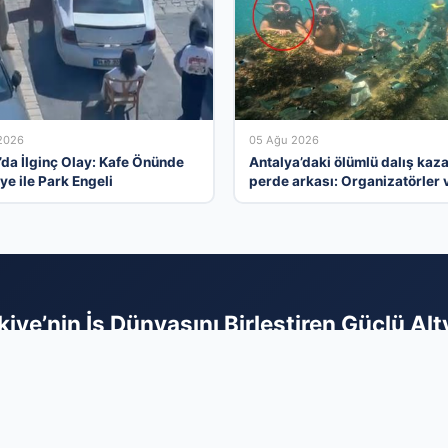
2026
05 Ağu 2026
’da İlginç Olay: Kafe Önünde
Antalya’daki ölümlü dalış kaza
ye ile Park Engeli
perde arkası: Organizatörler 
yasal ihlaller tartışılıyor
kiye’nin İş Dünyasını Birleştiren Güçlü Alt
 dinamiklerini dijital bir çatı altında toplayan firma rehberi ağımızla,
kullanıcıyla buluşturuyoruz. Sektörel olarak düzenlenmiş kategoriler
 o hizmeti arayan hedef kitleye ulaşmasını sağlar. Siz de kurumsal pre
a ulaşılamaz olmaktan çıkmak ve organik büyüme fırsatlarını yakal