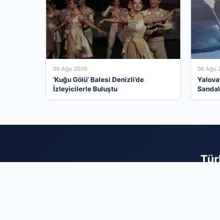
06 Ağu 2026
06 Ağu 
‘Kuğu Gölü’ Balesi Denizli’de
Yalova
İzleyicilerle Buluştu
Sandal
Tür
İş dünyasının tüm
binlerce aktif 
hizmetlerin tam da
dijital dünyad