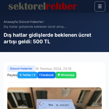
☰
Anasayfa
/
Güncel Haberler
/
Dış hatlar gidişlerde beklenen ücret artışı...
Dış hatlar gidişlerde beklenen ücret
artışı geldi: 500 TL
16 Temmuz 2024, 23:19
Güncel Haberler
Paylaş
𝕏 Twitter / X
f Facebook
💬 WhatsApp