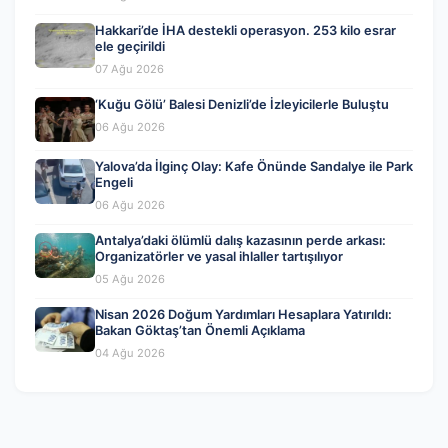
Hakkari’de İHA destekli operasyon. 253 kilo esrar
ele geçirildi
07 Ağu 2026
‘Kuğu Gölü’ Balesi Denizli’de İzleyicilerle Buluştu
06 Ağu 2026
Yalova’da İlginç Olay: Kafe Önünde Sandalye ile Park
Engeli
06 Ağu 2026
Antalya’daki ölümlü dalış kazasının perde arkası:
Organizatörler ve yasal ihlaller tartışılıyor
05 Ağu 2026
Nisan 2026 Doğum Yardımları Hesaplara Yatırıldı:
Bakan Göktaş’tan Önemli Açıklama
04 Ağu 2026