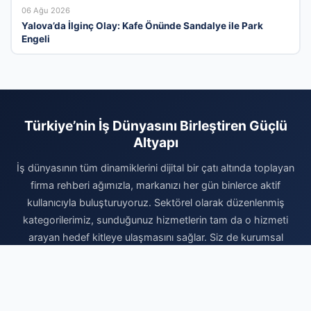
06 Ağu 2026
Yalova’da İlginç Olay: Kafe Önünde Sandalye ile Park
Engeli
Türkiye’nin İş Dünyasını Birleştiren Güçlü
Altyapı
İş dünyasının tüm dinamiklerini dijital bir çatı altında toplayan
firma rehberi ağımızla, markanızı her gün binlerce aktif
kullanıcıyla buluşturuyoruz. Sektörel olarak düzenlenmiş
kategorilerimiz, sunduğunuz hizmetlerin tam da o hizmeti
arayan hedef kitleye ulaşmasını sağlar. Siz de kurumsal
prestijinizi artırmak, dijital dünyada ulaşılamaz olmaktan
çıkmak ve organik büyüme fırsatlarını yakalamak için hemen
profilinizi oluşturun. Firmanızı ekleyerek dijital reklam bütçenizi
verimli kullanmaya başlayın ve sektörünüzdeki rekabetin