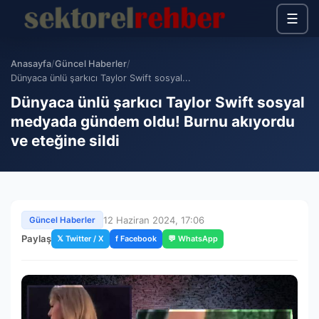
☰
Anasayfa
/
Güncel Haberler
/
Dünyaca ünlü şarkıcı Taylor Swift sosyal...
Dünyaca ünlü şarkıcı Taylor Swift sosyal
medyada gündem oldu! Burnu akıyordu
ve eteğine sildi
12 Haziran 2024, 17:06
Güncel Haberler
Paylaş
𝕏 Twitter / X
f Facebook
💬 WhatsApp