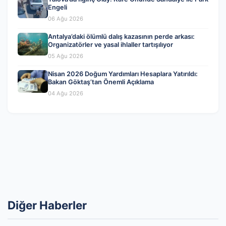
Engeli
06 Ağu 2026
Antalya’daki ölümlü dalış kazasının perde arkası:
Organizatörler ve yasal ihlaller tartışılıyor
05 Ağu 2026
Nisan 2026 Doğum Yardımları Hesaplara Yatırıldı:
Bakan Göktaş’tan Önemli Açıklama
04 Ağu 2026
Diğer Haberler