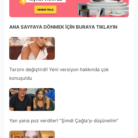
ANA SAYFAYA DÖNMEK İÇİN BURAYA TIKLAYIN
Tarzını değiştirdi! Yeni versiyon hakkında çok
konuşuldu
Yan yana poz verdiler! “Şimdi Çağla'yı düşünelim”