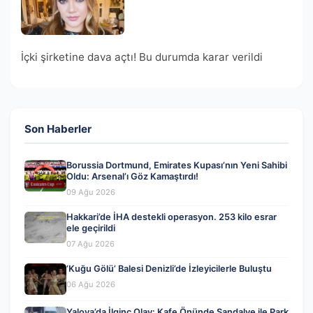
İçki şirketine dava açtı! Bu durumda karar verildi
Son Haberler
Borussia Dortmund, Emirates Kupası’nın Yeni Sahibi
Oldu: Arsenal’ı Göz Kamaştırdı!
09 Ağu 2026
Hakkari’de İHA destekli operasyon. 253 kilo esrar
ele geçirildi
07 Ağu 2026
‘Kuğu Gölü’ Balesi Denizli’de İzleyicilerle Buluştu
06 Ağu 2026
Yalova’da İlginç Olay: Kafe Önünde Sandalye ile Park