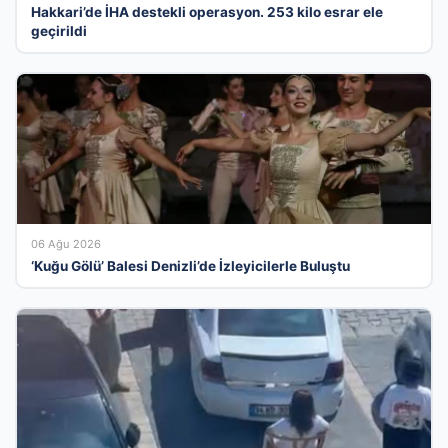
Hakkari’de İHA destekli operasyon. 253 kilo esrar ele
geçirildi
06 Ağu 2026
‘Kuğu Gölü’ Balesi Denizli’de İzleyicilerle Buluştu