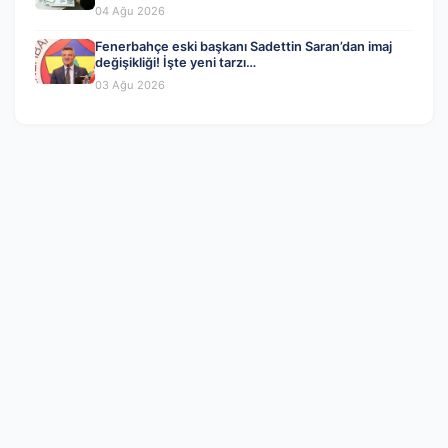
04 Ağu 2026
Fenerbahçe eski başkanı Sadettin Saran’dan imaj
değişikliği! İşte yeni tarzı…
03 Ağu 2026