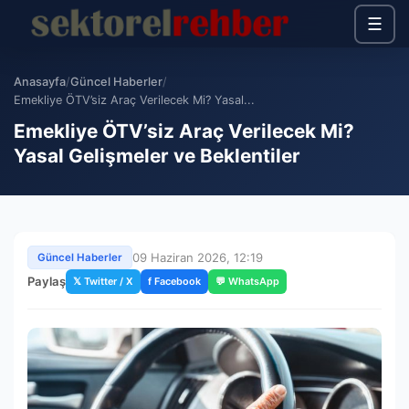
☰
Anasayfa
/
Güncel Haberler
/
Emekliye ÖTV’siz Araç Verilecek Mi? Yasal...
Emekliye ÖTV’siz Araç Verilecek Mi?
Yasal Gelişmeler ve Beklentiler
09 Haziran 2026, 12:19
Güncel Haberler
Paylaş
𝕏 Twitter / X
f Facebook
💬 WhatsApp