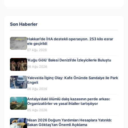
Son Haberler
Hakkari’de İHA destekli operasyon. 253 kilo esrar
ele geçirildi
07 Ağu 2026
‘Kuğu Gölü’ Balesi Denizli’de İzleyicilerle Buluştu
06 Ağu 2026
Yalova’da İlginç Olay: Kafe Önünde Sandalye ile Park
Engeli
06 Ağu 2026
Antalya’daki ölümlü dalış kazasının perde arkası:
Organizatörler ve yasal ihlaller tartışılıyor
05 Ağu 2026
Nisan 2026 Doğum Yardımları Hesaplara Yatırıldı:
Bakan Göktaş’tan Önemli Açıklama