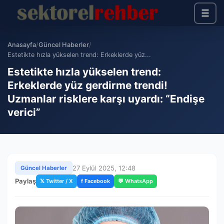
☰
Anasayfa
/
Güncel Haberler
/
Estetikte hızla yükselen trend: Erkeklerde yüz...
Estetikte hızla yükselen trend:
Erkeklerde yüz gerdirme trendi!
Uzmanlar risklere karşı uyardı: “Endişe
verici”
27 Eylül 2025, 12:48
Güncel Haberler
Paylaş
𝕏 Twitter / X
f Facebook
💬 WhatsApp