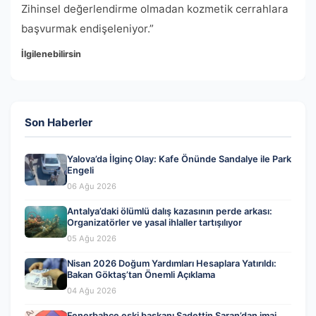
Zihinsel değerlendirme olmadan kozmetik cerrahlara
başvurmak endişeleniyor.”
İlgilenebilirsin
Son Haberler
Yalova’da İlginç Olay: Kafe Önünde Sandalye ile Park
Engeli
06 Ağu 2026
Antalya’daki ölümlü dalış kazasının perde arkası:
Organizatörler ve yasal ihlaller tartışılıyor
05 Ağu 2026
Nisan 2026 Doğum Yardımları Hesaplara Yatırıldı:
Bakan Göktaş’tan Önemli Açıklama
04 Ağu 2026
Fenerbahçe eski başkanı Sadettin Saran’dan imaj