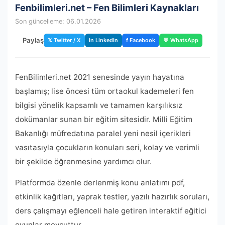
Fenbilimleri.net – Fen Bilimleri Kaynakları
Son güncelleme: 06.01.2026
Paylaş
𝕏 Twitter / X
in LinkedIn
f Facebook
💬 WhatsApp
FenBilimleri.net 2021 senesinde yayın hayatına
başlamış; lise öncesi tüm ortaokul kademeleri fen
bilgisi yönelik kapsamlı ve tamamen karşılıksız
dokümanlar sunan bir eğitim sitesidir. Milli Eğitim
Bakanlığı müfredatına paralel yeni nesil içerikleri
vasıtasıyla çocukların konuları seri, kolay ve verimli
bir şekilde öğrenmesine yardımcı olur.
Platformda özenle derlenmiş konu anlatımı pdf,
etkinlik kağıtları, yaprak testler, yazılı hazırlık soruları,
ders çalışmayı eğlenceli hale getiren interaktif eğitici
oyunlar mevcuttur.