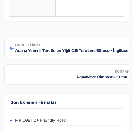
ÖNCEKI FIRMA
←
Adana Yeminli Tercüman Yiğit Cilli Tercüme Bürosu - İngilizce 
SONRAKI 
AquaWave Cimnastik Kursu An
Son Eklenen Firmalar
MR LGBTQ+ Friendly Hotel