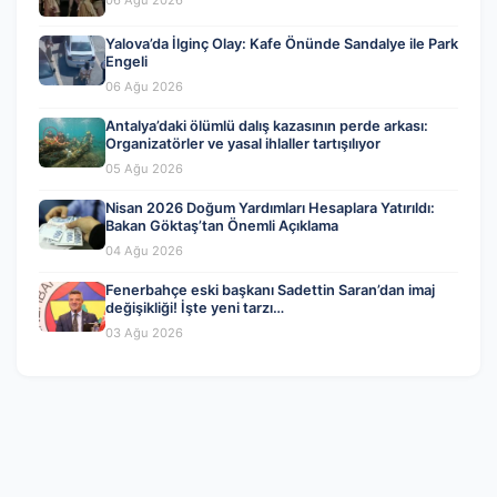
Yalova’da İlginç Olay: Kafe Önünde Sandalye ile Park
Engeli
06 Ağu 2026
Antalya’daki ölümlü dalış kazasının perde arkası:
Organizatörler ve yasal ihlaller tartışılıyor
05 Ağu 2026
Nisan 2026 Doğum Yardımları Hesaplara Yatırıldı:
Bakan Göktaş’tan Önemli Açıklama
04 Ağu 2026
Fenerbahçe eski başkanı Sadettin Saran’dan imaj
değişikliği! İşte yeni tarzı…
03 Ağu 2026