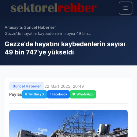
☰
Anasayfa
/
Güncel Haberler
/
Gazze’de hayatını kaybedenlerin sayısı 49 bin...
Gazze’de hayatını kaybedenlerin sayısı
49 bin 747’ye yükseldi
22 Mart 2025, 20:49
Güncel Haberler
Paylaş
𝕏 Twitter / X
f Facebook
💬 WhatsApp