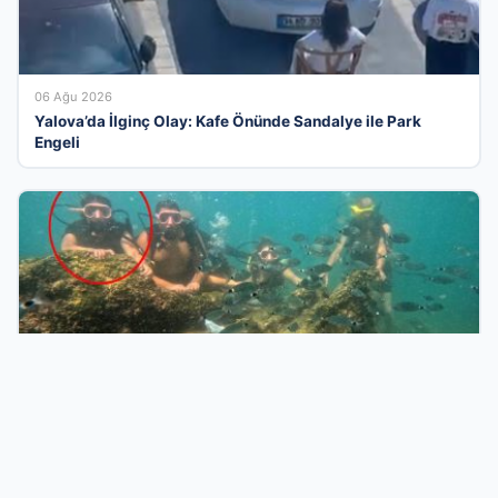
06 Ağu 2026
Yalova’da İlginç Olay: Kafe Önünde Sandalye ile Park
Engeli
05 Ağu 2026
Antalya’daki ölümlü dalış kazasının perde arkası:
Organizatörler ve yasal ihlaller tartışılıyor