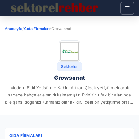
☰
Anasayfa
/
Gıda Firmaları
/
Growsanat
Sektörler
Growsanat
Modern Bitki Yetiştirme Kabini Artıları Çiçek yetiştirmek artık
sadece bahçelerle sınırlı kalmamıştır. Evinizin ufak bir alanında
bile şahsi doğanızı kurmanız olanaklıdır. İdeal bir yetiştirme ortamı
kurmak için bitki yetiştirme kabini seçimi kritik değer arz
etmektedir....
GIDA FIRMALARI