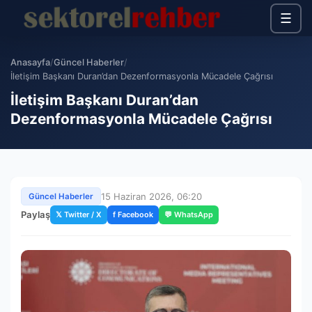
☰
Anasayfa
/
Güncel Haberler
/
İletişim Başkanı Duran’dan Dezenformasyonla Mücadele Çağrısı
İletişim Başkanı Duran’dan
Dezenformasyonla Mücadele Çağrısı
15 Haziran 2026, 06:20
Güncel Haberler
Paylaş
𝕏 Twitter / X
f Facebook
💬 WhatsApp