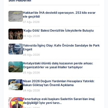
Son Haberler
Hakkari’de İHA destekli operasyon. 253 kilo esrar
ele geçirildi
07 Ağu 2026
‘Kuğu Gölü’ Balesi Denizli’de İzleyicilerle Buluştu
06 Ağu 2026
Yalova’da İlginç Olay: Kafe Önünde Sandalye ile Park
Engeli
06 Ağu 2026
Antalya’daki ölümlü dalış kazasının perde arkası:
Organizatörler ve yasal ihlaller tartışılıyor
05 Ağu 2026
Nisan 2026 Doğum Yardımları Hesaplara Yatırıldı:
Bakan Göktaş’tan Önemli Açıklama
04 Ağu 2026
Fenerbahçe eski başkanı Sadettin Saran’dan imaj
değişikliği! İşte yeni tarzı…