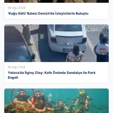
06 Ağu 2026
‘Kuğu Gölü’ Balesi Denizli’de İzleyicilerle Buluştu
06 Ağu 2026
Yalova’da İlginç Olay: Kafe Önünde Sandalye ile Park
Engeli