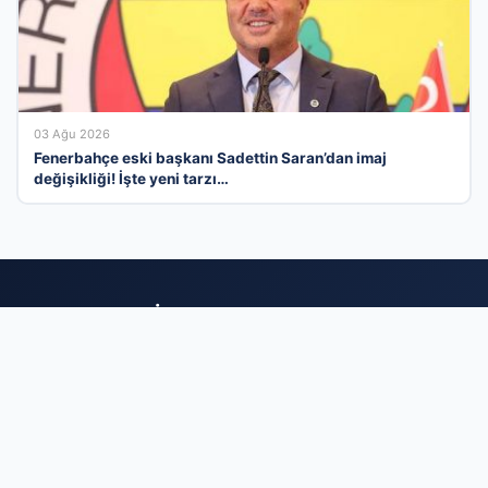
03 Ağu 2026
Fenerbahçe eski başkanı Sadettin Saran’dan imaj
değişikliği! İşte yeni tarzı…
Türkiye’nin İş Dünyasını Birleştiren Güçlü
Altyapı
İş dünyasının tüm dinamiklerini dijital bir çatı altında toplayan
firma rehberi ağımızla, markanızı her gün binlerce aktif
kullanıcıyla buluşturuyoruz. Sektörel olarak düzenlenmiş
kategorilerimiz, sunduğunuz hizmetlerin tam da o hizmeti