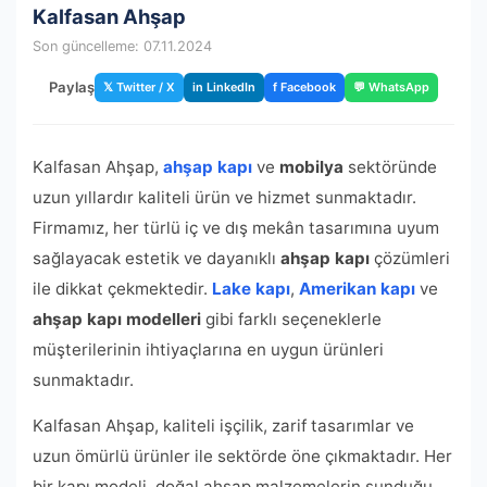
Kalfasan Ahşap
Son güncelleme: 07.11.2024
Paylaş
𝕏 Twitter / X
in LinkedIn
f Facebook
💬 WhatsApp
Kalfasan Ahşap,
ahşap kapı
ve
mobilya
sektöründe
uzun yıllardır kaliteli ürün ve hizmet sunmaktadır.
Firmamız, her türlü iç ve dış mekân tasarımına uyum
sağlayacak estetik ve dayanıklı
ahşap kapı
çözümleri
ile dikkat çekmektedir.
Lake kapı
,
Amerikan kapı
ve
ahşap kapı modelleri
gibi farklı seçeneklerle
müşterilerinin ihtiyaçlarına en uygun ürünleri
sunmaktadır.
Kalfasan Ahşap, kaliteli işçilik, zarif tasarımlar ve
uzun ömürlü ürünler ile sektörde öne çıkmaktadır. Her
bir kapı modeli, doğal ahşap malzemelerin sunduğu