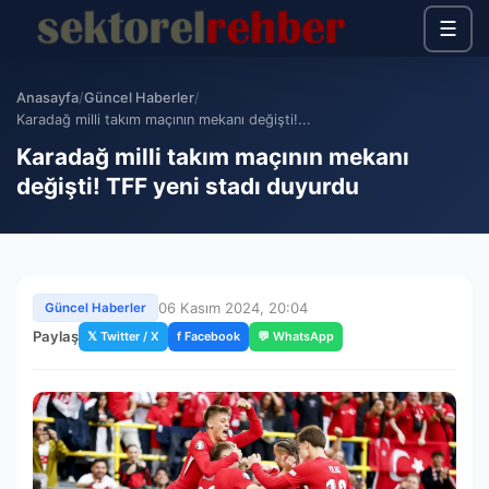
☰
Anasayfa
/
Güncel Haberler
/
Karadağ milli takım maçının mekanı değişti!...
Karadağ milli takım maçının mekanı
değişti! TFF yeni stadı duyurdu
06 Kasım 2024, 20:04
Güncel Haberler
Paylaş
𝕏 Twitter / X
f Facebook
💬 WhatsApp