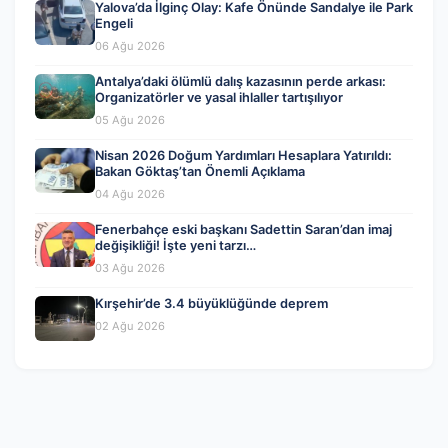
Yalova’da İlginç Olay: Kafe Önünde Sandalye ile Park
Engeli
06 Ağu 2026
Antalya’daki ölümlü dalış kazasının perde arkası:
Organizatörler ve yasal ihlaller tartışılıyor
05 Ağu 2026
Nisan 2026 Doğum Yardımları Hesaplara Yatırıldı:
Bakan Göktaş’tan Önemli Açıklama
04 Ağu 2026
Fenerbahçe eski başkanı Sadettin Saran’dan imaj
değişikliği! İşte yeni tarzı…
03 Ağu 2026
Kırşehir’de 3.4 büyüklüğünde deprem
02 Ağu 2026