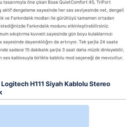
lu tasarımıyla öne çıkan Bose QuietComfort 45, TriPort
iş aktif dengeleme sayesinde her ses seviyesinde net, dengeli
zlik ve Farkındalık modları ile gürültüyü tamamen ortadan
istediğinizde Farkındalık modunu etkinleştirebilirsiniz.
nimum sıkıştırma kuvveti sayesinde gün boyu kulaklarınızı
sayesinde dayanıklılığını da artırıyor. Tek şarjla 24 saate
esinde sadece 15 dakikalık şarjla 3 saat daha müzik dinleyebilir,
len ses kablosuyla birlikte kablolu mod seçeneği de mevcuttur.
: Logitech H111 Siyah Kablolu Stereo
k