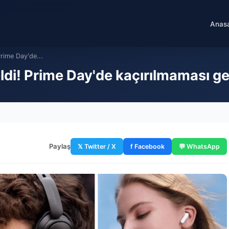
Anas
Prime Day'de...
di! Prime Day'de kaçırılmaması ger
Paylaş
𝕏 Twitter / X
f Facebook
💬 WhatsApp