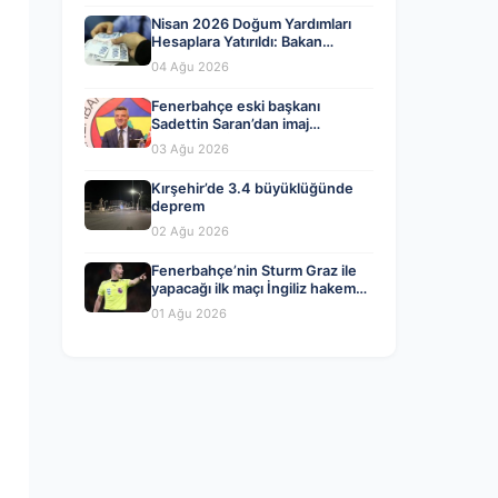
Nisan 2026 Doğum Yardımları
Hesaplara Yatırıldı: Bakan
Göktaş’tan Önemli Açıklama
04 Ağu 2026
Fenerbahçe eski başkanı
Sadettin Saran’dan imaj
değişikliği! İşte yeni tarzı…
03 Ağu 2026
Kırşehir’de 3.4 büyüklüğünde
deprem
02 Ağu 2026
Fenerbahçe’nin Sturm Graz ile
yapacağı ilk maçı İngiliz hakem
Chris Kavanagh yönetecek
01 Ağu 2026