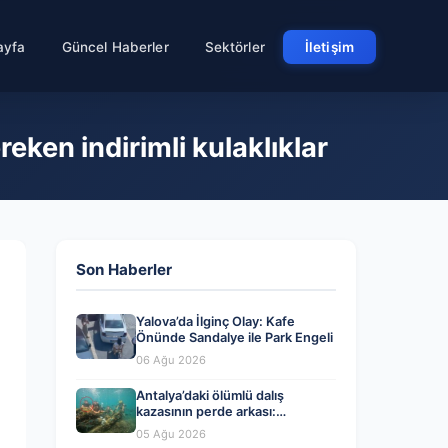
ayfa
Güncel Haberler
Sektörler
İletişim
eken indirimli kulaklıklar
Son Haberler
Yalova’da İlginç Olay: Kafe
Önünde Sandalye ile Park Engeli
06 Ağu 2026
Antalya’daki ölümlü dalış
kazasının perde arkası:
Organizatörler ve yasal ihlaller
05 Ağu 2026
tartışılıyor