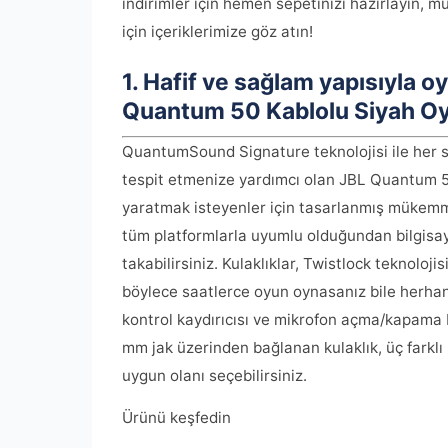
indirimler için hemen sepetinizi hazırlayın, m
için içeriklerimize göz atın!
1. Hafif ve sağlam yapısıyla o
Quantum 50 Kablolu Siyah Oy
QuantumSound Signature teknolojisi ile her se
tespit etmenize yardımcı olan JBL Quantum 5
yaratmak isteyenler için tasarlanmış mükemmel
tüm platformlarla uyumlu olduğundan bilgisay
takabilirsiniz. Kulaklıklar, Twistlock teknoloji
böylece saatlerce oyun oynasanız bile herhan
kontrol kaydırıcısı ve mikrofon açma/kapama
mm jak üzerinden bağlanan kulaklık, üç farklı b
uygun olanı seçebilirsiniz.
Ürünü keşfedin