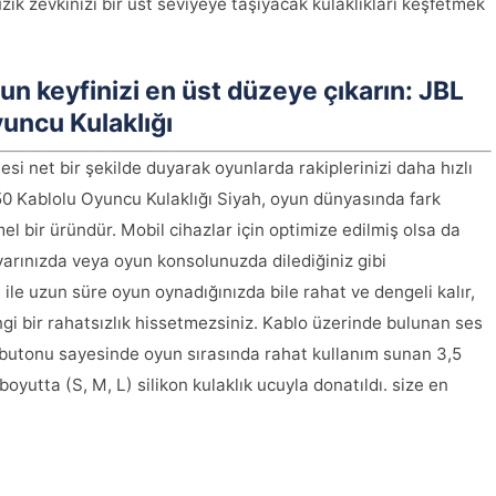
üzik zevkinizi bir üst seviyeye taşıyacak kulaklıkları keşfetmek
yun keyfinizi en üst düzeye çıkarın: JBL
uncu Kulaklığı
si net bir şekilde duyarak oyunlarda rakiplerinizi daha hızlı
0 Kablolu Oyuncu Kulaklığı Siyah, oyun dünyasında fark
 bir üründür. Mobil cihazlar için optimize edilmiş olsa da
arınızda veya oyun konsolunuzda dilediğiniz gibi
si ile uzun süre oyun oynadığınızda bile rahat ve dengeli kalır,
gi bir rahatsızlık hissetmezsiniz. Kablo üzerinde bulunan ses
 butonu sayesinde oyun sırasında rahat kullanım sunan 3,5
oyutta (S, M, L) silikon kulaklık ucuyla donatıldı. size en