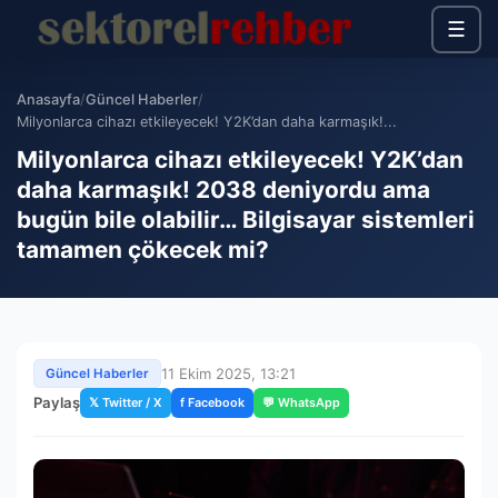
☰
Anasayfa
/
Güncel Haberler
/
Milyonlarca cihazı etkileyecek! Y2K’dan daha karmaşık!...
Milyonlarca cihazı etkileyecek! Y2K’dan
daha karmaşık! 2038 deniyordu ama
bugün bile olabilir… Bilgisayar sistemleri
tamamen çökecek mi?
11 Ekim 2025, 13:21
Güncel Haberler
Paylaş
𝕏 Twitter / X
f Facebook
💬 WhatsApp