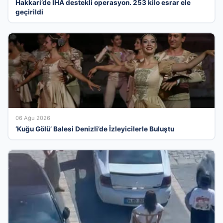
Hakkari’de İHA destekli operasyon. 253 kilo esrar ele
geçirildi
06 Ağu 2026
‘Kuğu Gölü’ Balesi Denizli’de İzleyicilerle Buluştu