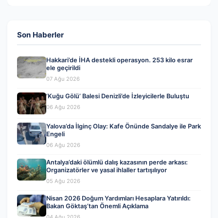
Son Haberler
Hakkari’de İHA destekli operasyon. 253 kilo esrar
ele geçirildi
07 Ağu 2026
‘Kuğu Gölü’ Balesi Denizli’de İzleyicilerle Buluştu
06 Ağu 2026
Yalova’da İlginç Olay: Kafe Önünde Sandalye ile Park
Engeli
06 Ağu 2026
Antalya’daki ölümlü dalış kazasının perde arkası:
Organizatörler ve yasal ihlaller tartışılıyor
05 Ağu 2026
Nisan 2026 Doğum Yardımları Hesaplara Yatırıldı:
Bakan Göktaş’tan Önemli Açıklama
04 Ağu 2026