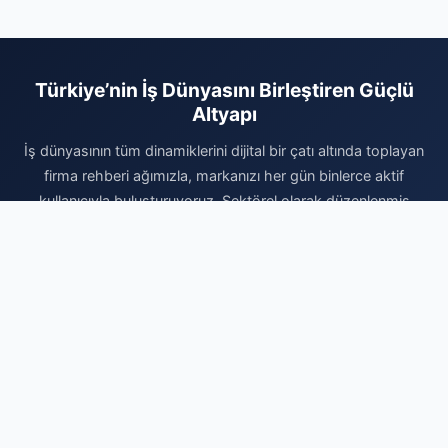
Türkiye’nin İş Dünyasını Birleştiren Güçlü
Altyapı
İş dünyasının tüm dinamiklerini dijital bir çatı altında toplayan
firma rehberi ağımızla, markanızı her gün binlerce aktif
kullanıcıyla buluşturuyoruz. Sektörel olarak düzenlenmiş
kategorilerimiz, sunduğunuz hizmetlerin tam da o hizmeti
arayan hedef kitleye ulaşmasını sağlar. Siz de kurumsal
prestijinizi artırmak, dijital dünyada ulaşılamaz olmaktan
çıkmak ve organik büyüme fırsatlarını yakalamak için hemen
profilinizi oluşturun. Firmanızı ekleyerek dijital reklam bütçenizi
verimli kullanmaya başlayın ve sektörünüzdeki rekabetin
kazanan tarafında yerinizi bugün alın. Markanızın büyüme
yolculuğunda yanınızdayız.