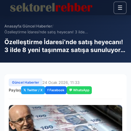
☰
Anasayfa
/
Güncel Haberler
/
Özelleştirme İdaresi’nde satış heyecanı! 3 ilde...
Özelleştirme İdaresi’nde satış heyecanı!
3 ilde 8 yeni taşınmaz satışa sunuluyor…
24 Ocak 2026, 11:33
Güncel Haberler
Paylaş
𝕏 Twitter / X
f Facebook
💬 WhatsApp