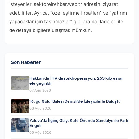
isteyenler, sektorelrehber.web.tr adresini ziyaret
edebilirler. Ayrıca, “özelleştirme fırsatları” ve “yatırım
yapacaklar için taşınmazlar” gibi arama ifadeleri ile
de detaylı bilgilere ulaşmak mümkün.
Son Haberler
Hakkari’de İHA destekli operasyon. 253 kilo esrar
ele geçirildi
07 Ağu 2026
‘Kuğu Gölü’ Balesi Denizli’de İzleyicilerle Buluştu
06 Ağu 2026
Yalova’da İlginç Olay: Kafe Önünde Sandalye ile Park
Engeli
06 Ağu 2026