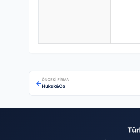
ÖNCEKI FIRMA
←
Hukuk&Co
Tür