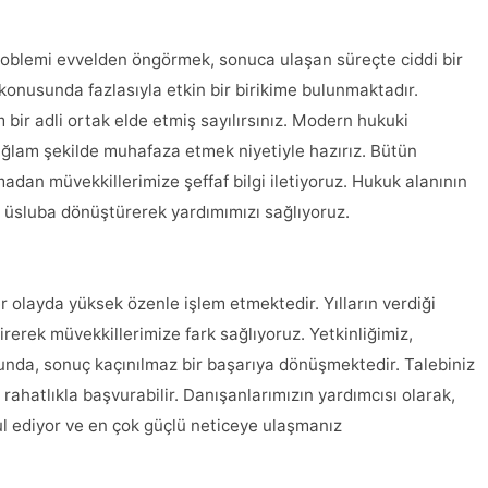
roblemi evvelden öngörmek, sonuca ulaşan süreçte ciddi bir
konusunda fazlasıyla etkin bir birikime bulunmaktadır.
bir adli ortak elde etmiş sayılırsınız. Modern hukuki
sağlam şekilde muhafaza etmek niyetiyle hazırız. Bütün
adan müvekkillerimize şeffaf bilgi iletiyoruz. Hukuk alanının
ir üsluba dönüştürerek yardımımızı sağlıyoruz.
er olayda yüksek özenle işlem etmektedir. Yılların verdiği
irerek müvekkillerimize fark sağlıyoruz. Yetkinliğimiz,
unda, sonuç kaçınılmaz bir başarıya dönüşmektedir. Talebiniz
ahatlıkla başvurabilir. Danışanlarımızın yardımcısı olarak,
bul ediyor ve en çok güçlü neticeye ulaşmanız