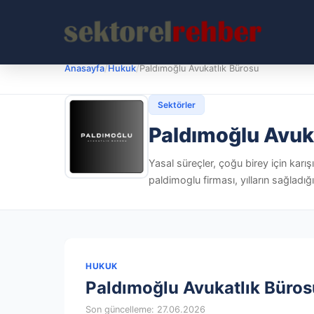
Anasayfa
/
Hukuk
/
Paldımoğlu Avukatlık Bürosu
Sektörler
Paldımoğlu Avuk
Yasal süreçler, çoğu birey için karışı
paldimoglu firması, yılların sağladı
HUKUK
Paldımoğlu Avukatlık Büros
Son güncelleme: 27.06.2026