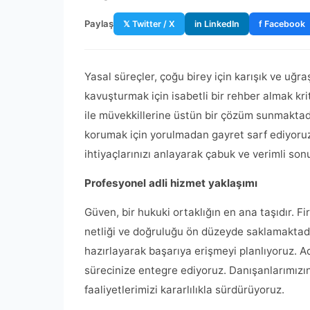
Paylaş
𝕏 Twitter / X
in LinkedIn
f Facebook
Yasal süreçler, çoğu birey için karışık ve uğraş
kavuşturmak için isabetli bir rehber almak kriti
ile müvekkillerine üstün bir çözüm sunmaktadır
korumak için yorulmadan gayret sarf ediyoruz
ihtiyaçlarınızı anlayarak çabuk ve verimli sonu
Profesyonel adli hizmet yaklaşımı
Güven, bir hukuki ortaklığın en ana taşıdır. F
netliği ve doğruluğu ön düzeyde saklamaktadır
hazırlayarak başarıya erişmeyi planlıyoruz. A
sürecinize entegre ediyoruz. Danışanlarımızın
faaliyetlerimizi kararlılıkla sürdürüyoruz.