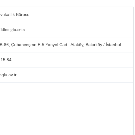
vukatlık Bürosu
ldimoglu.av.tr/
 B-86, Çobançeşme E-5 Yanyol Cad., Ataköy, Bakırköy / İstanbul
 15 84
glu.av.tr