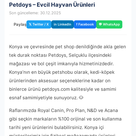
Petdoys – Evcil Hayvan Ürünleri
Son güncelleme: 30.12.2025
Paylaş
𝕏 Twitter / X
in LinkedIn
f Facebook
💬 WhatsApp
Konya ve çevresinde pet shop denildiğinde akla gelen
tek durak noktası Petdoys, Selçuklu ilçesindeki
mağazası ve bol çeşit imkanıyla hizmetinizdedir.
Konya’nın en büyük petshobu olarak, kedi-köpek
ürünlerinden aksesuar seçeneklerine kadar on
binlerce ürünü petdoys.com kalitesiyle ve samimi
esnaf samimiyetiyle sunuyoruz. 🐶
Raflarımızda Royal Canin, Pro Plan, N&D ve Acana
gibi seçkin markaların %100 orijinal ve son kullanma
tarihi yeni ürünlerini bulabilirsiniz. Konya içi
müşterilerimiz için fiziksel mağazamızda ürünleri