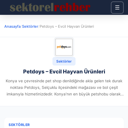
☰
Anasayfa
/
Sektörler
/
Petdoys – Evcil Hayvan Ürünleri
Sektörler
Petdoys – Evcil Hayvan Ürünleri
Konya ve çevresinde pet shop denildiğinde akla gelen tek durak
noktası Petdoys, Selçuklu ilçesindeki mağazası ve bol çeşit
imkanıyla hizmetinizdedir. Konya'nın en büyük petshobu olarak,
kedi-köpek ürünlerinden aksesuar seçeneklerine kadar on
binlerce ürünü petdoys.com kalitesiyle...
SEKTÖRLER