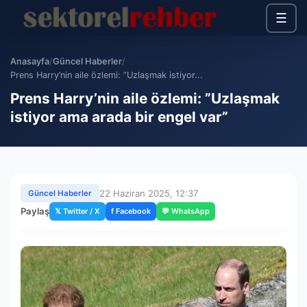
☰
Anasayfa
/
Güncel Haberler
/
Prens Harry’nin aile özlemi: ”Uzlaşmak istiyor...
Prens Harry’nin aile özlemi: ”Uzlaşmak
istiyor ama arada bir engel var”
22 Haziran 2025, 12:37
Güncel Haberler
Paylaş
𝕏 Twitter / X
f Facebook
💬 WhatsApp