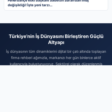
Fenerbahçe eski başkanı Sadettin Saran’dan imaj
değişikliği! İşte yeni tarzı…
Türkiye’nin İş Dünyasını Birleştiren Güçlü
Altyapı
İş dünyasının tüm dinamiklerini dijital bir çatı altında toplayan
firma rehberi ağımızla, markanızı her gün binlerce aktif
kullanıcıyla buluşturuyoruz. Sektörel olarak düzenlenmiş
kategorilerimiz, sunduğunuz hizmetlerin tam da o hizmeti
arayan hedef kitleye ulaşmasını sağlar. Siz de kurumsal
prestijinizi artırmak, dijital dünyada ulaşılamaz olmaktan
çıkmak ve organik büyüme fırsatlarını yakalamak için hemen
profilinizi oluşturun. Firmanızı ekleyerek dijital reklam bütçenizi
verimli kullanmaya başlayın ve sektörünüzdeki rekabetin
kazanan tarafında yerinizi bugün alın. Markanızın büyüme