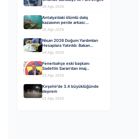
06 Ağu 2026
Antalya’daki ölümlü dalış
kazasının perde arkası:
Organizatörler ve yasal ihlaller
05 Ağu 2026
tartışılıyor
Nisan 2026 Doğum Yardımları
Hesaplara Yatırıldı: Bakan
Göktaş’tan Önemli Açıklama
04 Ağu 2026
Fenerbahçe eski başkanı
Sadettin Saran’dan imaj
değişikliği! İşte yeni tarzı…
03 Ağu 2026
Kırşehir’de 3.4 büyüklüğünde
deprem
02 Ağu 2026