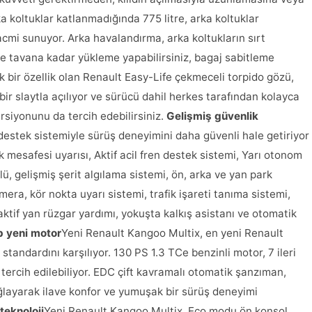
ka koltuklar katlanmadığında 775 litre, arka koltuklar
acmi sunuyor. Arka havalandırma, arka koltukların sırt
lde tavana kadar yükleme yapabilirsiniz, bagaj sabitleme
tik bir özellik olan Renault Easy-Life çekmeceli torpido gözü,
 bir slaytla açılıyor ve sürücü dahil herkes tarafından kolayca
ersiyonunu da tercih edebilirsiniz.
Gelişmiş güvenlik
destek sistemiyle sürüş deneyimini daha güvenli hale getiriyor
k mesafesi uyarısı, Aktif acil fren destek sistemi, Yarı otonom
lü, gelişmiş şerit algılama sistemi, ön, arka ve yan park
mera, kör nokta uyarı sistemi, trafik işareti tanıma sistemi,
aktif yan rüzgar yardımı, yokuşta kalkış asistanı ve otomatik
p yeni motor
Yeni Renault Kangoo Multix, en yeni Renault
tandardını karşılıyor. 130 PS 1.3 TCe benzinli motor, 7 ileri
ercih edilebiliyor. EDC çift kavramalı otomatik şanzıman,
ağlayarak ilave konfor ve yumuşak bir sürüş deneyimi
teknoloji
Yeni Renault Kangoo Multix, Eco modu ön konsol