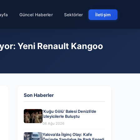
ayfa
Güncel Haberler
Sektörler
İletişim
riyor: Yeni Renault Kangoo
Son Haberler
‘Kuğu Gölü’ Balesi Denizli’de
İzleyicilerle Buluştu
06 Ağu 2026
Yalova’da İlginç Olay: Kafe
Önünde Sandalye ile Park Engeli