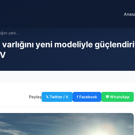
Anas
ğını yeni...
ki varlığını yeni modeliyle güçlendi
IV
Paylaş
𝕏 Twitter / X
f Facebook
💬 WhatsApp