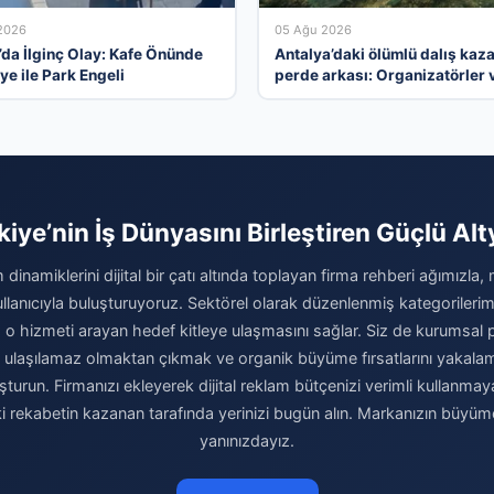
2026
05 Ağu 2026
’da İlginç Olay: Kafe Önünde
Antalya’daki ölümlü dalış kaza
ye ile Park Engeli
perde arkası: Organizatörler 
yasal ihlaller tartışılıyor
kiye’nin İş Dünyasını Birleştiren Güçlü Alt
 dinamiklerini dijital bir çatı altında toplayan firma rehberi ağımızla,
kullanıcıyla buluşturuyoruz. Sektörel olarak düzenlenmiş kategoriler
 o hizmeti arayan hedef kitleye ulaşmasını sağlar. Siz de kurumsal pre
a ulaşılamaz olmaktan çıkmak ve organik büyüme fırsatlarını yakal
luşturun. Firmanızı ekleyerek dijital reklam bütçenizi verimli kullanma
 rekabetin kazanan tarafında yerinizi bugün alın. Markanızın büyü
yanınızdayız.