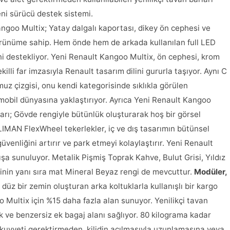
eni sürücü destek sistemi.
ngoo Multix; Yatay dalgalı kaportası, dikey ön cephesi ve
örünüme sahip. Hem önde hem de arkada kullanılan full LED
ni destekliyor. Yeni Renault Kangoo Multix, ön cephesi, krom
killi far imzasıyla Renault tasarım dilini gururla taşıyor. Aynı C
muz çizgisi, onu kendi kategorisinde sıklıkla görülen
mobil dünyasına yaklaştırıyor. Ayrıca Yeni Renault Kangoo
ları; Gövde rengiyle bütünlük oluşturarak hoş bir görsel
LIMAN FlexWheel tekerlekler, iç ve dış tasarımın bütünsel
güvenliğini artırır ve park etmeyi kolaylaştırır. Yeni Renault
ışa sunuluyor. Metalik Pişmiş Toprak Kahve, Bulut Grisi, Yıldız
rinin yanı sıra mat Mineral Beyaz rengi de mevcuttur.
Modüler,
üz bir zemin oluşturan arka koltuklarla kullanışlı bir kargo
o Multix için %15 daha fazla alan sunuyor. Yenilikçi tavan
k ve benzersiz ek bagaj alanı sağlıyor. 80 kilograma kadar
 kuvveti gerektirmeden, kilidin açılmasıyla uzunlamasına veya