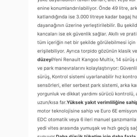
enine konumlandırılabiliyor. Önde 49 litre, ar
katlandığında ise 3.000 litreye kadar bagaj h
dayanağının üzerine yerleştirilebilir. Bu şeki
kancaları ise ek güvenlik sağlar. Akıllı ve pra
tüm içeriğin net bir şekilde görülebilmesi için
erişilebiliyor. Ayrıca torpido gözünün klasik v
düzeyi
Yeni Renault Kangoo Multix, 14 sürüş 
ve park manevralarını kolaylaştırıyor: Güvenli
sürüş, Kontrol sistemi uyarlanabilir hız kontro
sensörleri, eller serbest park sistemi, arka ka
yorgunluk ve dikkat yardımı sürücü kontrolü, 
uzun/kısa far.
Yüksek yakıt verimliliğine sahi
motor teknolojisine sahip ve Euro 6E emisyon s
EDC otomatik veya 6 ileri manuel şanzımanla t
yedi vites arasında yumuşak ve hızlı geçiş s
sunuyor.
Daha düşük tüketim için daha fazla 