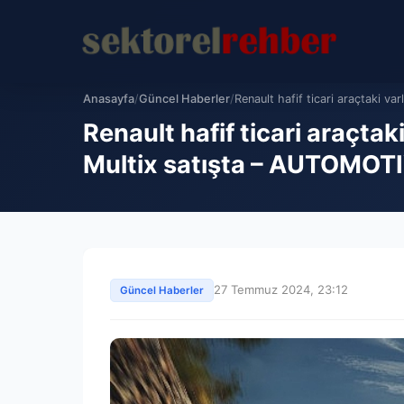
Anasayfa
/
Güncel Haberler
/
Renault hafif ticari araçtaki varlı
Renault hafif ticari araçta
Multix satışta – AUTOMOT
27 Temmuz 2024, 23:12
Güncel Haberler