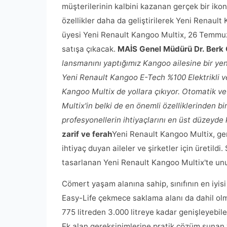
müşterilerinin kalbini kazanan gerçek bir ikon h
özellikler daha da geliştirilerek Yeni Renault 
üyesi Yeni Renault Kangoo Multix, 26 Temmuz'
satışa çıkacak.
MAİS Genel Müdürü Dr. Ber
lansmanını yaptığımız Kangoo ailesine bir ye
Yeni Renault Kangoo E-Tech %100 Elektrikli v
Kangoo Multix de yollara çıkıyor. Otomatik 
Multix'in belki de en önemli özelliklerinden b
profesyonellerin ihtiyaçlarını en üst düzeyde 
zarif ve ferah
Yeni Renault Kangoo Multix, gen
ihtiyaç duyan aileler ve şirketler için üretil
tasarlanan Yeni Renault Kangoo Multix'te unut
Cömert yaşam alanına sahip, sınıfının en iyisi
Easy-Life çekmece saklama alanı da dahil olma
775 litreden 3.000 litreye kadar genişleyebil
Ek alan gereksinimlerine pratik çözüm sunan v