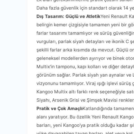
Daha fazla güvenlik için standart olarak 14 y
Dış Tasarım: Güçlü ve Atletik
Yeni Renault Ka
belirgin kemer çizgisiyle tamamen yeni bir g
farlar tasarımı tamamlıyor ve sürüş güvenliği
vurguları, parlak siyah detayları ve ikonik C şe
şekilli farlar arka kısımda da mevcut. Güçlü o
geleneksel modellerden ayırıyor ve binek oto
Multix'in tamponu, kapı kolları ve diğer detay
görünüm sağlar. Parlak siyah yan aynalar ve 
vizyonunu tamamlıyor. Viraj ışığı işlevi sürüş 
Kangoo Multix altı farklı renk seçeneğiyle sat
Siyahı, Arsenik Grisi ve Şimşek Mavisi renkle
Pratik ve Çok Amaçlı
Katlandığında tamamen d
alanı yaratıyor. Bu özellik Yeni Renault Kango
barları, yeni Kangoo'ya pratik olduğu kadar şı
yüke dayanabilen tavan barları, alet veya kol