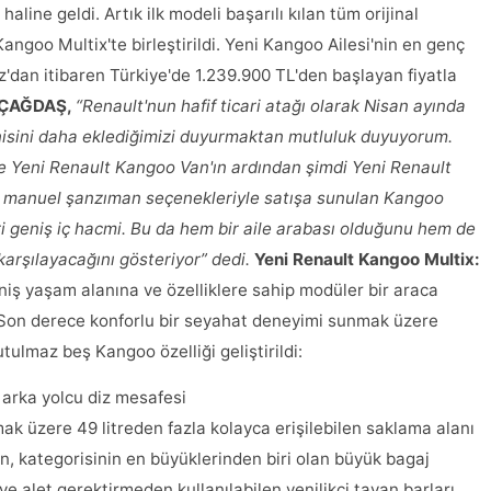
aline geldi. Artık ilk modeli başarılı kılan tüm orijinal
Kangoo Multix'te birleştirildi. Yeni Kangoo Ailesi'nin en genç
dan itibaren Türkiye'de 1.239.900 TL'den başlayan fiyatla
k ÇAĞDAŞ,
“Renault'nun hafif ticari atağı olarak Nisan ayında
nisini daha eklediğimizi duyurmaktan mutluluk duyuyorum.
e Yeni Renault Kangoo Van'ın ardından şimdi Yeni Renault
ve manuel şanzıman seçenekleriyle satışa sunulan Kangoo
iri geniş iç hacmi. Bu da hem bir aile arabası olduğunu hem de
karşılayacağını gösteriyor” dedi.
Yeni Renault Kangoo Multix:
iş yaşam alanına ve özelliklere sahip modüler bir araca
di. Son derece konforlu bir seyahat deneyimi sunmak üzere
ulmaz beş Kangoo özelliği geliştirildi:
 arka yolcu diz mesafesi
k üzere 49 litreden fazla kolayca erişilebilen saklama alanı
en, kategorisinin en büyüklerinden biri olan büyük bagaj
e alet gerektirmeden kullanılabilen yenilikçi tavan barları