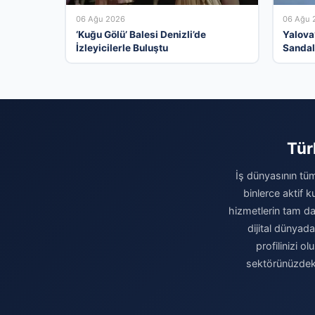
06 Ağu 2026
06 Ağu 
‘Kuğu Gölü’ Balesi Denizli’de
Yalova
İzleyicilerle Buluştu
Sandal
Tür
İş dünyasının tüm
binlerce aktif 
hizmetlerin tam da
dijital dünyad
profilinizi o
sektörünüzdeki