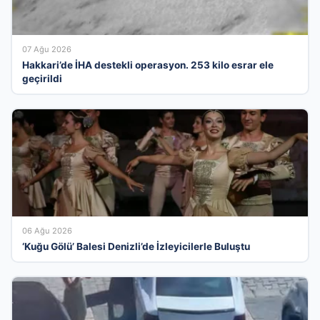
07 Ağu 2026
Hakkari’de İHA destekli operasyon. 253 kilo esrar ele
geçirildi
06 Ağu 2026
‘Kuğu Gölü’ Balesi Denizli’de İzleyicilerle Buluştu