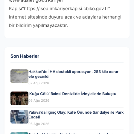
www.adalet.gov.tr​​​​​​​​​​​​​Kariyer
Kapısı“https://isealimkariyerkapisi.cbiko.gov.tr”
internet sitesinde duyurulacak ve adaylara herhangi
bir bildirim yapılmayacaktır.
Son Haberler
Hakkari’de İHA destekli operasyon. 253 kilo esrar
ele geçirildi
07 Ağu 2026
‘Kuğu Gölü’ Balesi Denizli’de İzleyicilerle Buluştu
06 Ağu 2026
Yalova’da İlginç Olay: Kafe Önünde Sandalye ile Park
Engeli
06 Ağu 2026