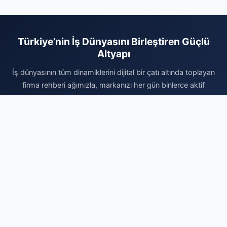
Türkiye’nin İş Dünyasını Birleştiren Güçlü
Altyapı
İş dünyasının tüm dinamiklerini dijital bir çatı altında toplayan
firma rehberi ağımızla, markanızı her gün binlerce aktif
kullanıcıyla buluşturuyoruz. Sektörel olarak düzenlenmiş
kategorilerimiz, sunduğunuz hizmetlerin tam da o hizmeti
arayan hedef kitleye ulaşmasını sağlar. Siz de kurumsal
prestijinizi artırmak, dijital dünyada ulaşılamaz olmaktan
çıkmak ve organik büyüme fırsatlarını yakalamak için hemen
profilinizi oluşturun. Firmanızı ekleyerek dijital reklam bütçenizi
verimli kullanmaya başlayın ve sektörünüzdeki rekabetin
kazanan tarafında yerinizi bugün alın. Markanızın büyüme
yolculuğunda yanınızdayız.