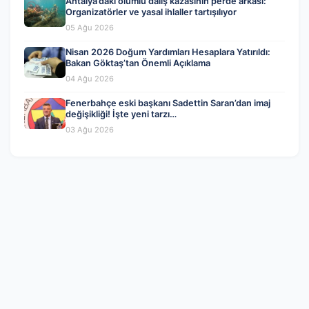
Antalya’daki ölümlü dalış kazasının perde arkası:
Organizatörler ve yasal ihlaller tartışılıyor
05 Ağu 2026
Nisan 2026 Doğum Yardımları Hesaplara Yatırıldı:
Bakan Göktaş’tan Önemli Açıklama
04 Ağu 2026
Fenerbahçe eski başkanı Sadettin Saran’dan imaj
değişikliği! İşte yeni tarzı…
03 Ağu 2026