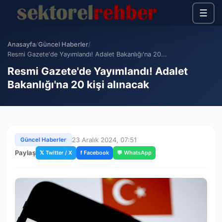
☰
Anasayfa
/
Güncel Haberler
/
Resmi Gazete'de Yayımlandı! Adalet Bakanlığı'na 20...
Resmi Gazete'de Yayımlandı! Adalet
Bakanlığı'na 20 kişi alınacak
23 Aralık 2024, 07:51
Güncel Haberler
Paylaş
𝕏 Twitter / X
f Facebook
💬 WhatsApp