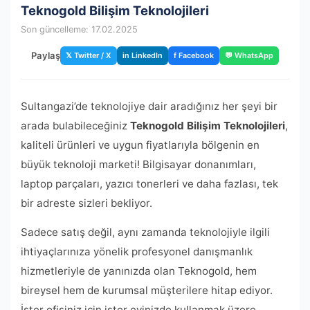
Teknogold Bilişim Teknolojileri
Son güncelleme: 17.02.2025
Paylaş
𝕏 Twitter / X
in LinkedIn
f Facebook
💬 WhatsApp
Sultangazi’de teknolojiye dair aradığınız her şeyi bir
arada bulabileceğiniz
Teknogold Bilişim Teknolojileri
,
kaliteli ürünleri ve uygun fiyatlarıyla bölgenin en
büyük teknoloji marketi! Bilgisayar donanımları,
laptop parçaları, yazıcı tonerleri ve daha fazlası, tek
bir adreste sizleri bekliyor.
Sadece satış değil, aynı zamanda teknolojiyle ilgili
ihtiyaçlarınıza yönelik profesyonel danışmanlık
hizmetleriyle de yanınızda olan Teknogold, hem
bireysel hem de kurumsal müşterilere hitap ediyor.
İster ofisiniz için ister evinizde kullanmak üzere