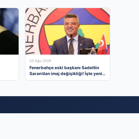
03 Ağu 2026
ı
Fenerbahçe eski başkanı Sadettin
Saran’dan imaj değişikliği! İşte yeni
tarzı…
yapı
 markanızı her gün
imiz, sunduğunuz