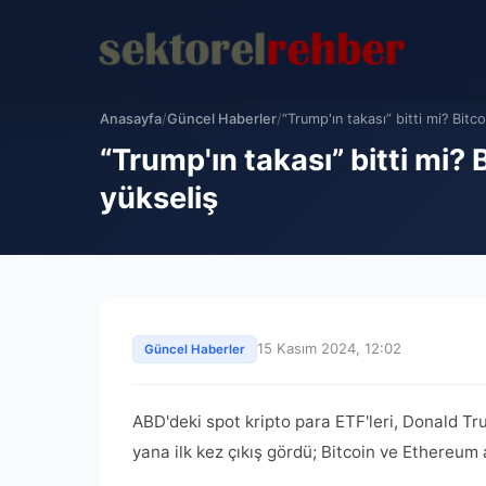
Anasayfa
/
Güncel Haberler
/
“Trump'ın takası” bitti mi? Bitco
“Trump'ın takası” bitti mi?
yükseliş
15 Kasım 2024, 12:02
Güncel Haberler
ABD'deki spot kripto para ETF'leri, Donald T
yana ilk kez çıkış gördü; Bitcoin ve Ethereum