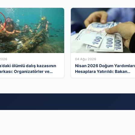
2026
04 Ağu 2026
a’daki ölümlü dalış kazasının
Nisan 2026 Doğum Yardımlar
arkası: Organizatörler ve
Hesaplara Yatırıldı: Bakan
hlaller tartışılıyor
Göktaş’tan Önemli Açıklama
kiye’nin İş Dünyasını Birleştiren Güçlü Alt
 dinamiklerini dijital bir çatı altında toplayan firma rehberi ağımızla,
kullanıcıyla buluşturuyoruz. Sektörel olarak düzenlenmiş kategoriler