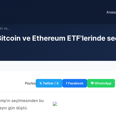
Anas
in ve...
 Bitcoin ve Ethereum ETF'lerinde s
Paylaş
𝕏 Twitter / X
f Facebook
💬 WhatsApp
rump'ın seçilmesinden bu
 aynı gün düştü.