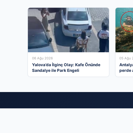
06 Ağu 2026
05 Ağu 
Yalova’da İlginç Olay: Kafe Önünde
Antaly
Sandalye ile Park Engeli
perde 
yasal i
Tür
İş dünyasının tüm
binlerce aktif 