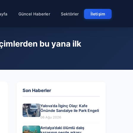
ayfa
Güncel Haberler
Sektörler
İletişim
eçimlerden bu yana ilk
Son Haberler
Yalova’da İlginç Olay: Kafe
Önünde Sandalye ile Park Engeli
06 Ağu 2026
Antalya’daki ölümlü dalış
kazasının perde arkası: