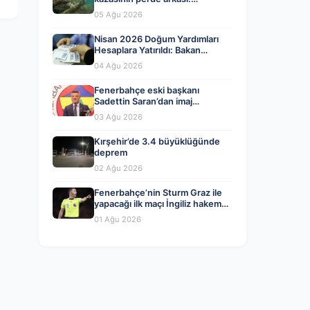
Organizatörler ve yasal ihlaller
05 Ağu 2026
tartışılıyor
Nisan 2026 Doğum Yardımları
Hesaplara Yatırıldı: Bakan
Göktaş’tan Önemli Açıklama
04 Ağu 2026
Fenerbahçe eski başkanı
Sadettin Saran’dan imaj
değişikliği! İşte yeni tarzı…
03 Ağu 2026
Kırşehir’de 3.4 büyüklüğünde
deprem
02 Ağu 2026
Fenerbahçe’nin Sturm Graz ile
yapacağı ilk maçı İngiliz hakem
Chris Kavanagh yönetecek
01 Ağu 2026