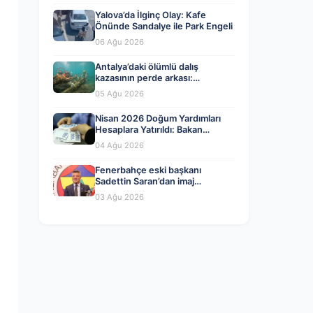
Yalova’da İlginç Olay: Kafe
Önünde Sandalye ile Park Engeli
06 Ağu 2026
Antalya’daki ölümlü dalış
kazasının perde arkası:
Organizatörler ve yasal ihlaller
05 Ağu 2026
tartışılıyor
Nisan 2026 Doğum Yardımları
Hesaplara Yatırıldı: Bakan
Göktaş’tan Önemli Açıklama
04 Ağu 2026
Fenerbahçe eski başkanı
Sadettin Saran’dan imaj
değişikliği! İşte yeni tarzı…
03 Ağu 2026