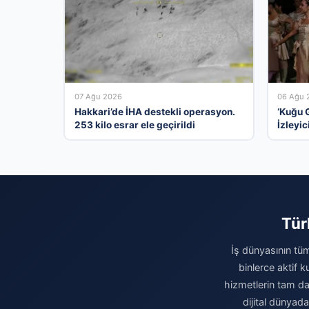
07 Ağu 2026
06 Ağu 
Hakkari’de İHA destekli operasyon.
‘Kuğu G
253 kilo esrar ele geçirildi
İzleyic
Tür
İş dünyasının tüm
binlerce aktif 
hizmetlerin tam da
dijital dünyad