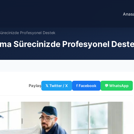
Anas
ürecinizde Profesyonel Destek
ma Sürecinizde Profesyonel Dest
Paylaş
𝕏 Twitter / X
f Facebook
💬 WhatsApp