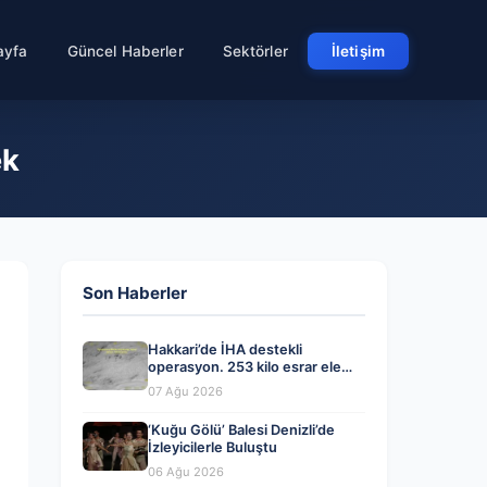
ayfa
Güncel Haberler
Sektörler
İletişim
ek
Son Haberler
Hakkari’de İHA destekli
operasyon. 253 kilo esrar ele
geçirildi
07 Ağu 2026
‘Kuğu Gölü’ Balesi Denizli’de
İzleyicilerle Buluştu
06 Ağu 2026