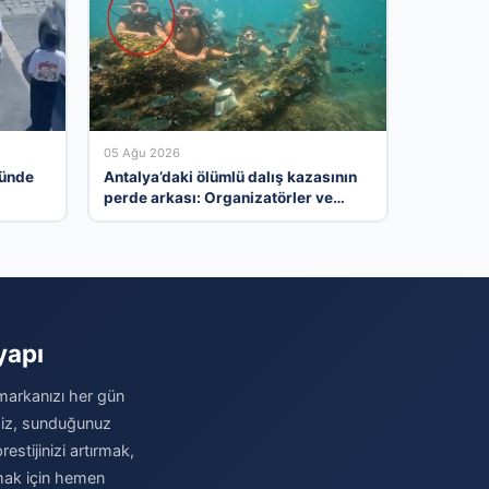
05 Ağu 2026
nünde
Antalya’daki ölümlü dalış kazasının
perde arkası: Organizatörler ve
yasal ihlaller tartışılıyor
yapı
 markanızı her gün
imiz, sunduğunuz
stijinizi artırmak,
amak için hemen