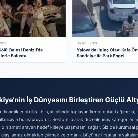
2026
06 Ağu 2026
ölü’ Balesi Denizli’de
Yalova’da İlginç Olay: Kafe Ö
ilerle Buluştu
Sandalye ile Park Engeli
kiye’nin İş Dünyasını Birleştiren Güçlü Alt
 dinamiklerini dijital bir çatı altında toplayan firma rehberi ağımızla,
kullanıcıyla buluşturuyoruz. Sektörel olarak düzenlenmiş kategoriler
 o hizmeti arayan hedef kitleye ulaşmasını sağlar. Siz de kurumsal pre
a ulaşılamaz olmaktan çıkmak ve organik büyüme fırsatlarını yakal