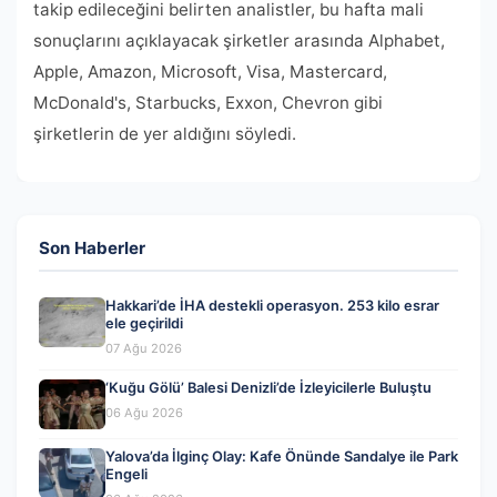
takip edileceğini belirten analistler, bu hafta mali
sonuçlarını açıklayacak şirketler arasında Alphabet,
Apple, Amazon, Microsoft, Visa, Mastercard,
McDonald's, Starbucks, Exxon, Chevron gibi
şirketlerin de yer aldığını söyledi.
Son Haberler
Hakkari’de İHA destekli operasyon. 253 kilo esrar
ele geçirildi
07 Ağu 2026
‘Kuğu Gölü’ Balesi Denizli’de İzleyicilerle Buluştu
06 Ağu 2026
Yalova’da İlginç Olay: Kafe Önünde Sandalye ile Park
Engeli