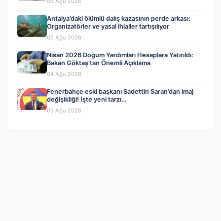
06 Ağu 2026
Antalya’daki ölümlü dalış kazasının perde arkası:
Organizatörler ve yasal ihlaller tartışılıyor
05 Ağu 2026
Nisan 2026 Doğum Yardımları Hesaplara Yatırıldı:
Bakan Göktaş’tan Önemli Açıklama
04 Ağu 2026
Fenerbahçe eski başkanı Sadettin Saran’dan imaj
değişikliği! İşte yeni tarzı…
03 Ağu 2026