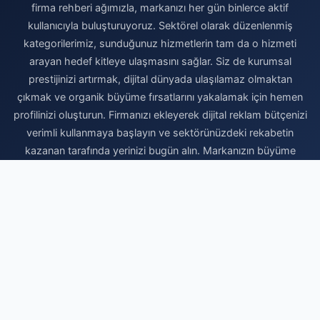
firma rehberi ağımızla, markanızı her gün binlerce aktif
kullanıcıyla buluşturuyoruz. Sektörel olarak düzenlenmiş
kategorilerimiz, sunduğunuz hizmetlerin tam da o hizmeti
arayan hedef kitleye ulaşmasını sağlar. Siz de kurumsal
prestijinizi artırmak, dijital dünyada ulaşılamaz olmaktan
çıkmak ve organik büyüme fırsatlarını yakalamak için hemen
profilinizi oluşturun. Firmanızı ekleyerek dijital reklam bütçenizi
verimli kullanmaya başlayın ve sektörünüzdeki rekabetin
kazanan tarafında yerinizi bugün alın. Markanızın büyüme
yolculuğunda yanınızdayız.
Firma Ekle
© 2026 Sektörel Rehber - Ücretsiz Firma Rehberi. Tüm hakları
saklıdır.