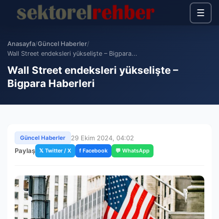
☰
Anasayfa
/
Güncel Haberler
/
Wall Street endeksleri yükselişte – Bigpara...
Wall Street endeksleri yükselişte –
Bigpara Haberleri
29 Ekim 2024, 04:02
Güncel Haberler
Paylaş
𝕏 Twitter / X
f Facebook
💬 WhatsApp