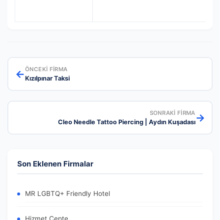
ÖNCEKI FIRMA
←
Kızılpınar Taksi
SONRAKI FIRMA
→
Cleo Needle Tattoo Piercing | Aydın Kuşadası
Son Eklenen Firmalar
MR LGBTQ+ Friendly Hotel
Hizmet Cepte