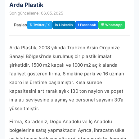
Arda Plastik
Son güncelleme: 06.05.2025
Paylaş
𝕏 Twitter / X
in LinkedIn
f Facebook
💬 WhatsApp
Arda Plastik, 2008 yılında Trabzon Arsin Organize
Sanayi Bölgesi’nde kurulmuş bir plastik imalat
şirketidir. 1500 m2 kapalı ve 1000 m2 açık alanda
faaliyet gösteren firma, 6 makine parkı ve 16 uzman
kadro ile üretime başlamıştır. Kısa sürede
kapasitesini artırarak aylık 130 ton naylon ve poşet
imalatı seviyesine ulaşmış ve personel sayısını 30’a
yükseltmiştir.
Firma, Karadeniz, Doğu Anadolu ve İç Anadolu
bölgelerine satış yapmaktadır. Ayrıca, ihracatın ülke
ve işletmeye katkısını göz ardı etmeyerek bu konuda