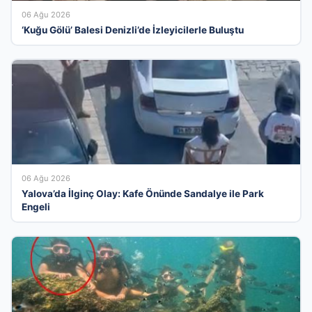
06 Ağu 2026
‘Kuğu Gölü’ Balesi Denizli’de İzleyicilerle Buluştu
06 Ağu 2026
Yalova’da İlginç Olay: Kafe Önünde Sandalye ile Park
Engeli