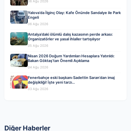
06 Ağu 2026
Yalova’da İlginç Olay: Kafe Önünde Sandalye ile Park
Engeli
06 Ağu 2026
Antalya’daki ölümlü dalış kazasının perde arkası:
Organizatörler ve yasal ihlaller tartışılıyor
05 Ağu 2026
Nisan 2026 Doğum Yardımları Hesaplara Yatırıldı:
Bakan Göktaş’tan Önemli Açıklama
04 Ağu 2026
Fenerbahçe eski başkanı Sadettin Saran’dan imaj
değişikliği! İşte yeni tarzı…
03 Ağu 2026
Diğer Haberler