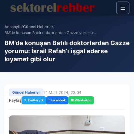
☰
Anasayfa
/
Güncel Haberler
/
BM’de konuşan Batılı doktorlardan Gazze yorumu:...
BM’de konuşan Batılı doktorlardan Gazze
yorumu: İsrail Refah’ı işgal ederse
kıyamet gibi olur
21 Mart 2024, 23:04
Güncel Haberler
Paylaş
𝕏 Twitter / X
f Facebook
💬 WhatsApp