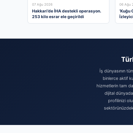
07 Ağu 2026
06 Ağu 
Hakkari’de İHA destekli operasyon.
‘Kuğu G
253 kilo esrar ele geçirildi
İzleyic
Tür
İş dünyasının tüm
binlerce aktif 
hizmetlerin tam da
dijital dünyad
profilinizi o
sektörünüzdeki