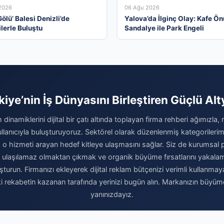
2026
06 Ağu 2026
ölü’ Balesi Denizli’de
Yalova’da İlginç Olay: Kafe Ö
ilerle Buluştu
Sandalye ile Park Engeli
kiye’nin İş Dünyasını Birleştiren Güçlü Alt
 dinamiklerini dijital bir çatı altında toplayan firma rehberi ağımızla,
kullanıcıyla buluşturuyoruz. Sektörel olarak düzenlenmiş kategoriler
 o hizmeti arayan hedef kitleye ulaşmasını sağlar. Siz de kurumsal pre
a ulaşılamaz olmaktan çıkmak ve organik büyüme fırsatlarını yakal
luşturun. Firmanızı ekleyerek dijital reklam bütçenizi verimli kullanma
 rekabetin kazanan tarafında yerinizi bugün alın. Markanızın büyü
yanınızdayız.
Firma Ekle