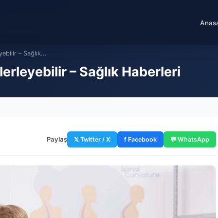
Anas
bilir – Sağlık...
rleyebilir – Sağlık Haberleri
Paylaş
𝕏 Twitter / X
f Facebook
💬 WhatsApp