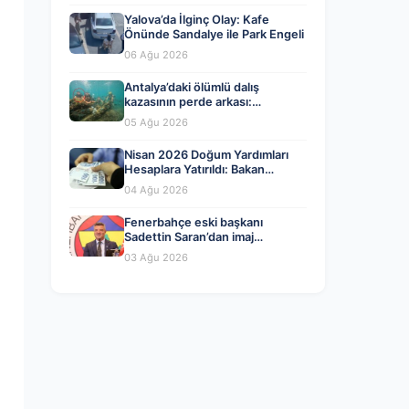
Yalova’da İlginç Olay: Kafe
Önünde Sandalye ile Park Engeli
06 Ağu 2026
Antalya’daki ölümlü dalış
kazasının perde arkası:
Organizatörler ve yasal ihlaller
05 Ağu 2026
tartışılıyor
Nisan 2026 Doğum Yardımları
Hesaplara Yatırıldı: Bakan
Göktaş’tan Önemli Açıklama
04 Ağu 2026
Fenerbahçe eski başkanı
Sadettin Saran’dan imaj
değişikliği! İşte yeni tarzı…
03 Ağu 2026