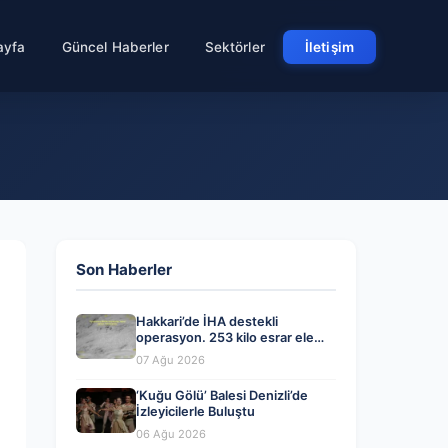
ayfa
Güncel Haberler
Sektörler
İletişim
Son Haberler
Hakkari’de İHA destekli
operasyon. 253 kilo esrar ele
geçirildi
07 Ağu 2026
‘Kuğu Gölü’ Balesi Denizli’de
İzleyicilerle Buluştu
06 Ağu 2026