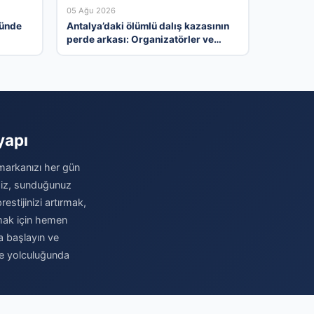
05 Ağu 2026
nünde
Antalya’daki ölümlü dalış kazasının
perde arkası: Organizatörler ve
yasal ihlaller tartışılıyor
yapı
 markanızı her gün
imiz, sunduğunuz
stijinizi artırmak,
amak için hemen
ya başlayın ve
me yolculuğunda